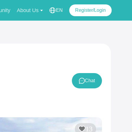
nity
About Us
EN
Register/Login
Chat
13