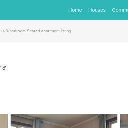
Home
Houses
Commu
 3-bedroom Shared apartment listing
*