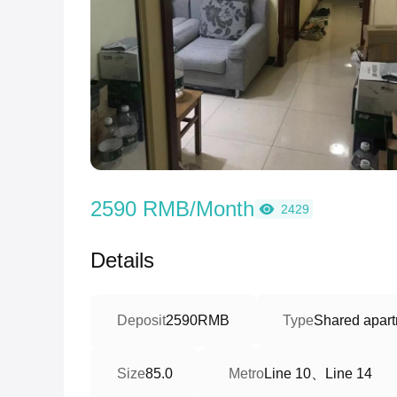
2590 RMB/Month
2429
Details
Deposit
2590RMB
Type
Shared apart
Line 10、Line 14
Size
85.0
Metro