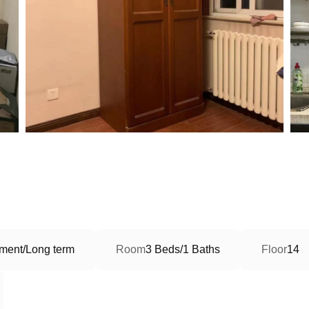
ment/Long term
Room
3 Beds/1 Baths
Floor
14