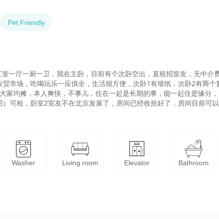
Pet Friendly
三室一厅一厨一卫，我在主卧，目前有个次卧空出，直租招室友，无中介费
农贸市场，吃喝玩乐一应俱全，生活很方便，次卧1有墙纸，次卧2有两
网气大家均摊，本人爽快，不事儿，住在一起是长期的事，能一起住是缘分，
如图）可租，卧室2室友不在北京发展了，房间已经收拾好了，房间目前可
Washer
Living room
Elevator
Bathroom