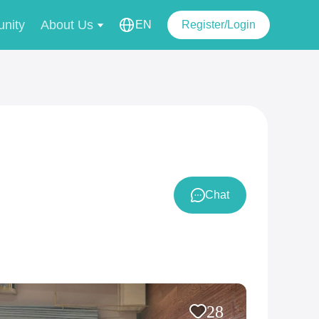
nity
About Us
EN
Register/Login
Chat
28