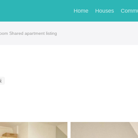
Home
Houses
Commu
oom Shared apartment listing
饭