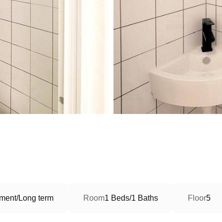
ment/Long term
Room
1 Beds/1 Baths
Floor
5