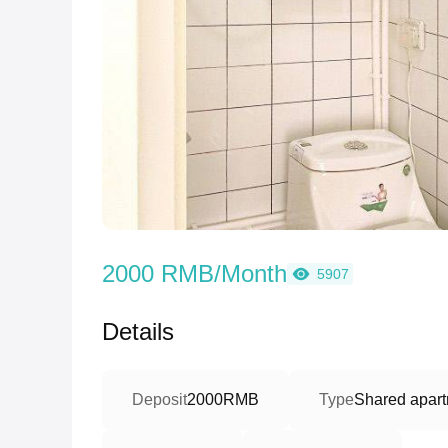
2000 RMB/Month
5907
Details
Deposit
2000RMB
Type
Shared apart