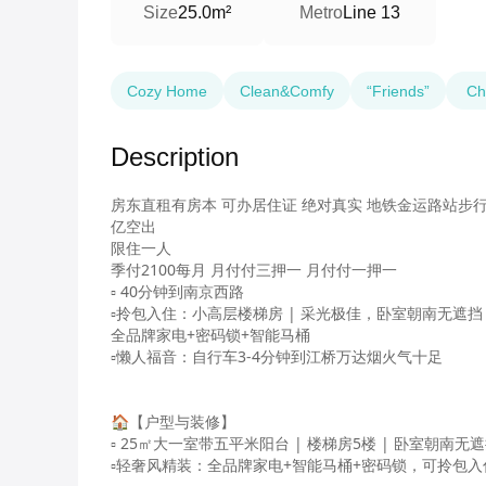
Size
25.0m²
Metro
Line 13
Cozy Home
Clean&Comfy
“Friends”
Chi
Description
房东直租有房本 可办居住证 绝对真实 地铁金运路站步行1
亿空出

限住一人

季付2100每月 月付付三押一 月付付一押一

▫️ 40分钟到南京西路

▫️拎包入住：小高层楼梯房 | 采光极佳，卧室朝南无遮挡
全品牌家电+密码锁+智能马桶

▫️懒人福音：自行车3-4分钟到江桥万达烟火气十足

🏠【户型与装修】

▫️ 25㎡大一室带五平米阳台 | 楼梯房5楼 | 卧室朝南
▫️轻奢风精装：全品牌家电+智能马桶+密码锁，可拎包入