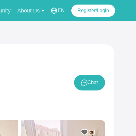
nity
About Us
EN
Register/Login
Chat
53