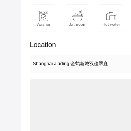
Washer
Bathroom
Hot water
Location
Shanghai Jiading 金鹤新城双佳翠庭