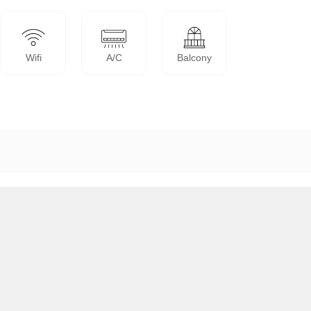
Wifi
A/C
Balcony