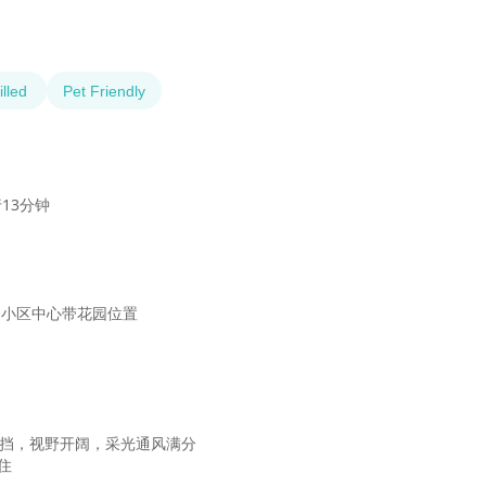
lled
Pet Friendly
3分钟

 小区中心带花园位置

无遮挡，视野开阔，采光通风满分

住