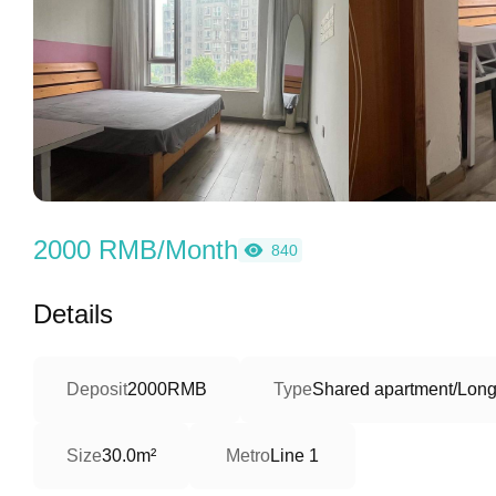
2000 RMB/Month
840
Details
Deposit
2000RMB
Type
Shared apartment/Long
Size
30.0m²
Metro
Line 1