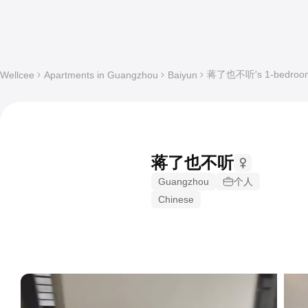
蒋了也不听's 1-bedroom W
Wellcee
Apartments in Guangzhou
Baiyun
蒋了也不听
Guangzhou
个人
Chinese