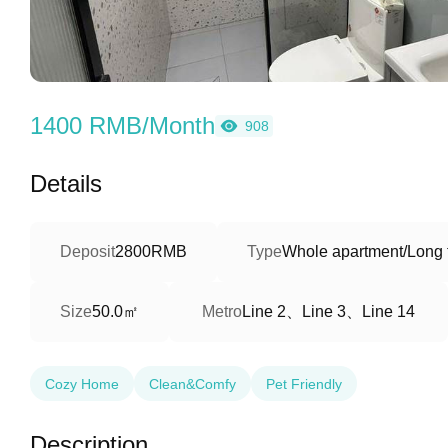
1400 RMB/Month
908
Details
Deposit
2800RMB
Type
Whole apartment/Long 
50.0㎡
Line 2、Line 3、Line 14
Size
Metro
Cozy Home
Clean&Comfy
Pet Friendly
Description