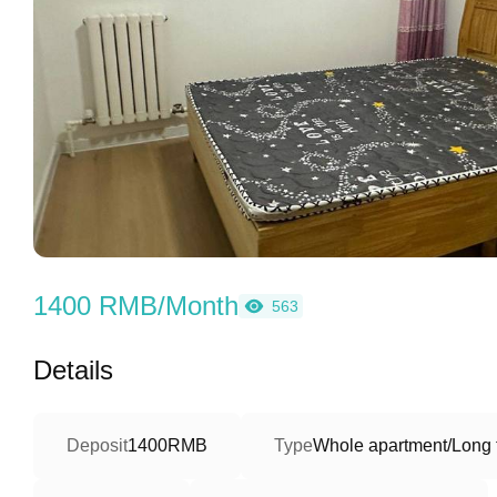
1400 RMB/Month
563
Details
Deposit
1400RMB
Type
Whole apartment/Long 