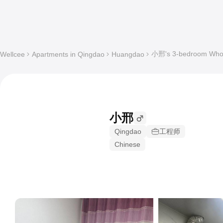
小邢's 3-bedroom Whole
Wellcee
Apartments in Qingdao
Huangdao
小邢
Qingdao
工程师
Chinese