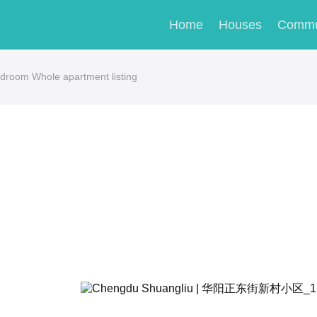
Home
Houses
Commu
room Whole apartment listing