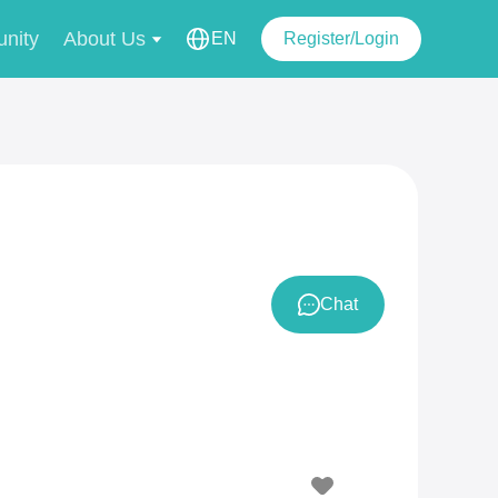
nity
About Us
EN
Register/Login
Chat
7