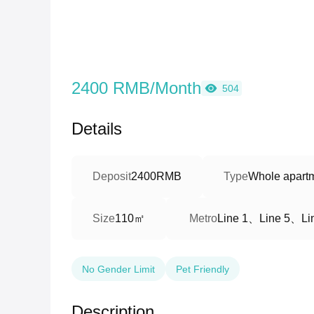
2400 RMB/Month
504
Details
Deposit
2400RMB
Type
Whole apartm
110㎡
Line 1、Line 5、Li
Size
Metro
No Gender Limit
Pet Friendly
Description