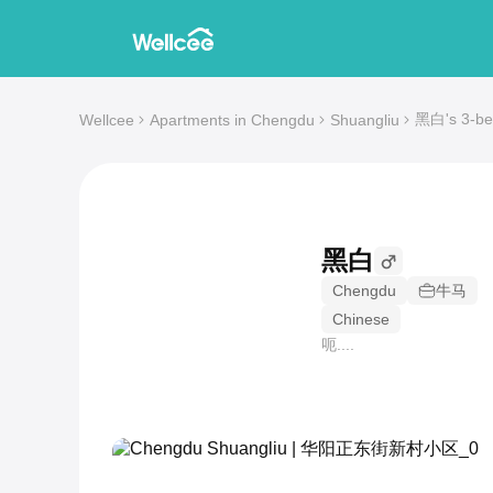
黑白's 3-bed
Wellcee
Apartments in Chengdu
Shuangliu
黑白
Chengdu
牛马
Chinese
呃....