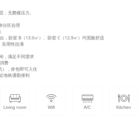
楼层，无爬楼压力。

动静分区合理



，卧室 B（13.0㎡）、卧室 C（12.9㎡）均宽敞舒适

，实用性拉满

闲，满足不同需求

消费

油烟机），拎包即可入住

近地铁通勤便利
Living room
Wifi
A/C
Kitchen