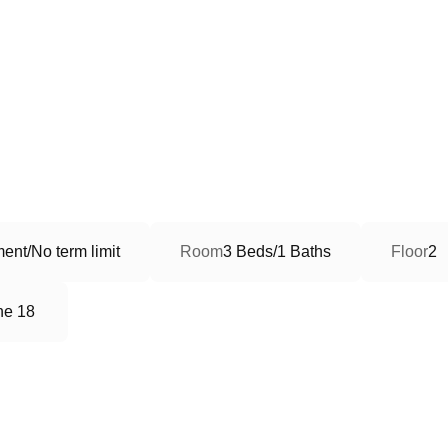
ent/No term limit
Room
3 Beds/1 Baths
Floor
2
ne 18