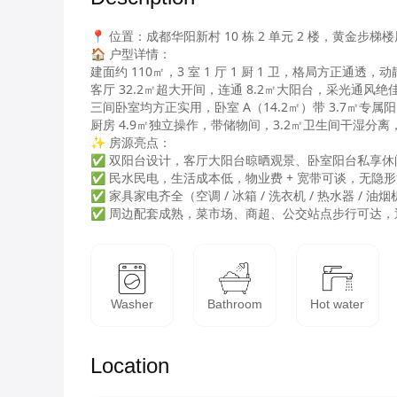
📍 位置：成都华阳新村 10 栋 2 单元 2 楼，黄金步梯
🏠 户型详情：

建面约 110㎡，3 室 1 厅 1 厨 1 卫，格局方正通透，
客厅 32.2㎡超大开间，连通 8.2㎡大阳台，采光通风绝佳
三间卧室均方正实用，卧室 A（14.2㎡）带 3.7㎡专属阳台
厨房 4.9㎡独立操作，带储物间，3.2㎡卫生间干湿分离
✨ 房源亮点：

✅ 双阳台设计，客厅大阳台晾晒观景、卧室阳台私享休
✅ 民水民电，生活成本低，物业费 + 宽带可谈，无隐形
✅ 家具家电齐全（空调 / 冰箱 / 洗衣机 / 热水器 / 
✅ 周边配套成熟，菜市场、商超、公交站点步行可达，
Washer
Bathroom
Hot water
Location