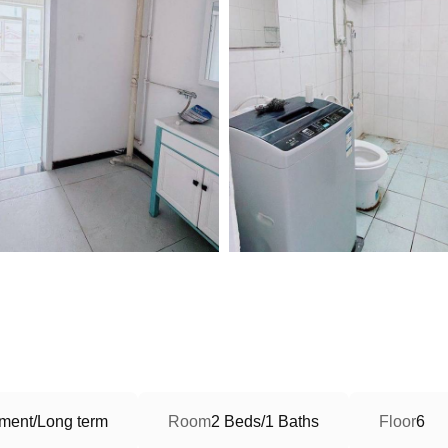
ment/Long term
Room
2 Beds/1 Baths
Floor
6