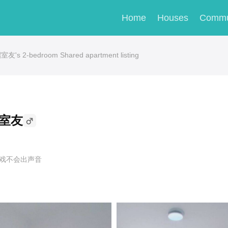
Home
Houses
Commu
s 2-bedroom Shared apartment listing
招室友
戏不会出声音