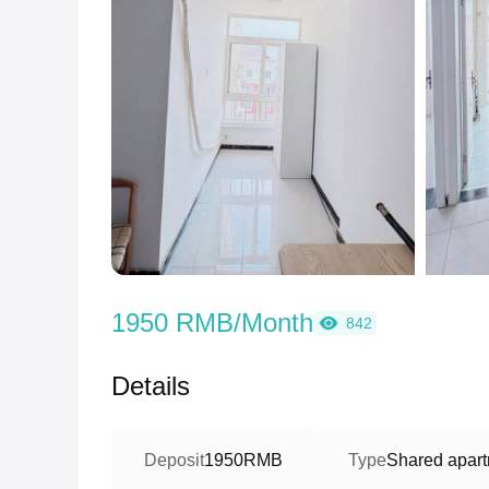
1950 RMB/Month
842
Details
Deposit
1950RMB
Type
Shared apart