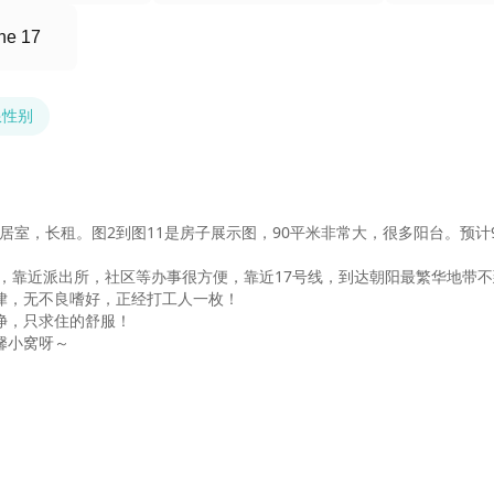
ne 17
限性别
居室，长租。图2到图11是房子展示图，90平米非常大，很多阳台。预计9
，靠近派出所，社区等办事很方便，靠近17号线，到达朝阳最繁华地带不到
，无不良嗜好，正经打工人一枚！

，只求住的舒服！

馨小窝呀～