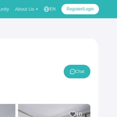
nity
About Us
EN
Register/Login
Chat
10