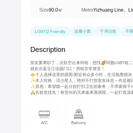
90.0㎡
Yizhuang Line、Li
Size
Metro
温馨小窝
干净治愈
不
LGBTQ Friendly
Description
室友要离职了，次卧空出来转租：想找🌈同胞LGBT租二
就在次渠玉江佳园门口！房租非常便宜！

👉个人选择这里的原因:附近有众多小吃，生活氛围很浓
✨本人性格：话少星人，绝对不打扰室友休息～作息规律
✨其他：希望能一起分担打扫卫生的家务，不求家很干净
🙏长租党优先！有意向的兄弟速来滴滴我，一起打造温
A/C
Balcony