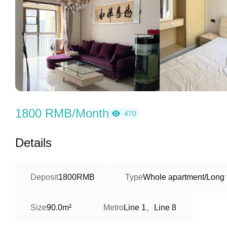
1800 RMB/Month
470
Details
Deposit
1800RMB
Type
Whole apartment/Long 
Line 1、Line 8
Size
90.0m²
Metro