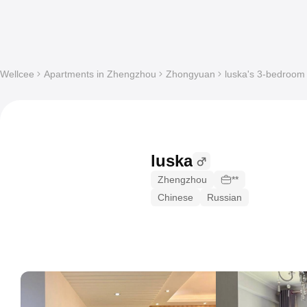
Wellcee
Apartments in Zhengzhou
Zhongyuan
luska's 3-bedroom 
luska
Zhengzhou
**
Chinese
Russian