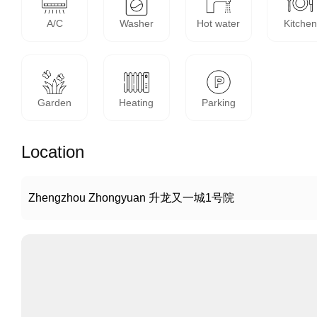
A/C
Washer
Hot water
Kitchen
Garden
Heating
Parking
Location
Zhengzhou Zhongyuan 升龙又一城1号院