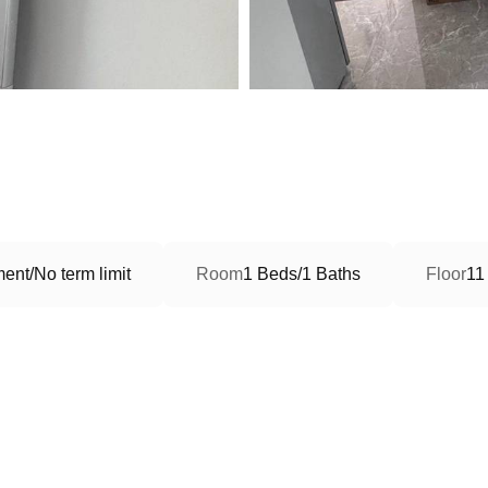
ent/No term limit
Room
1 Beds/1 Baths
Floor
11