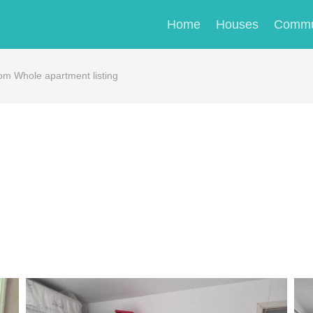
Home
Houses
Commu
 Whole apartment listing