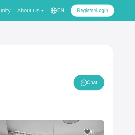
nity
About Us
EN
Register/Login
Chat
0