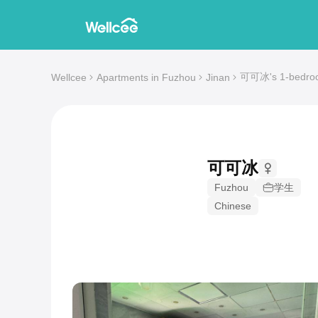
可可冰's 1-bedroom
Wellcee
Apartments in Fuzhou
Jinan
可可冰
Fuzhou
学生
Chinese