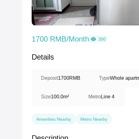
1700 RMB/Month
300
Details
Deposit
1700RMB
Type
Whole apartm
Size
100.0m²
Metro
Line 4
Amenities Nearby
Metro Nearby
Description