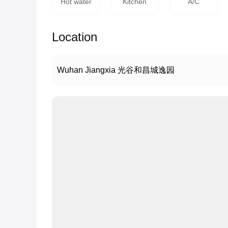
Hot water
Kitchen
A/C
Location
Wuhan Jiangxia 光谷和昌城逸园