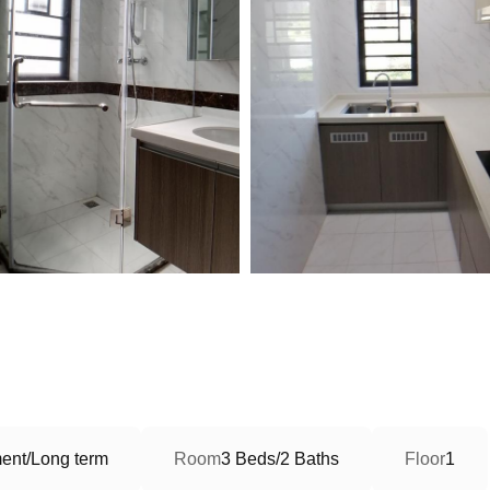
ent/Long term
Room
3 Beds/2 Baths
Floor
1