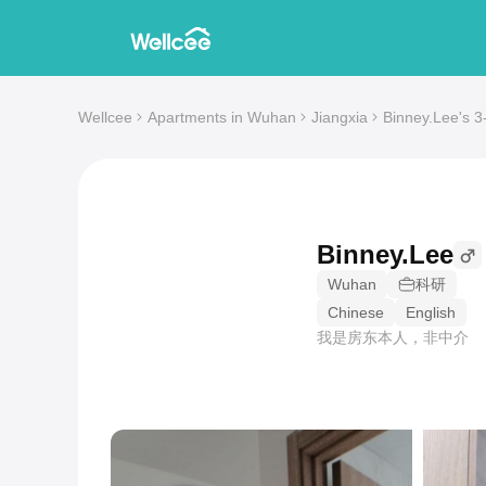
Wellcee
Apartments in Wuhan
Jiangxia
Binney.Lee's 3
Binney.Lee
Wuhan
科研
Chinese
English
我是房东本人，非中介