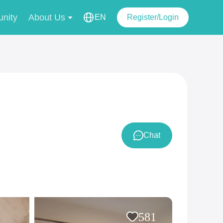
nity
About Us
EN
Register/Login
Chat
581