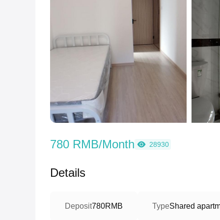
780 RMB/Month
28930
Details
Deposit
780RMB
Type
Shared apartm