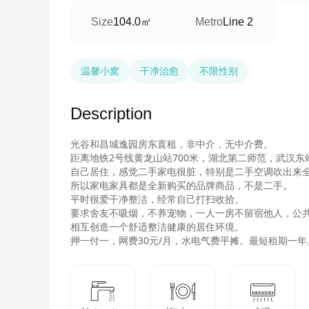
104.0㎡
Size
Metro
Line 2
温馨小窝
干净治愈
不限性别
Description
光谷和昌城逸园房东直租，非中介，无中介费。

距离地铁2号线黄龙山站700米，湖北第二师范，武汉东站
自己居住，感觉二手家电很脏，特别是二手空调吹出来全
所以家电家具都是全新购买的品牌商品，不是二手。

平时很爱干净整洁，经常自己打扫收拾。

要求舍友不吸烟，不养宠物，一人一房不留宿他人，公共
相互创造一个舒适整洁健康的居住环境。

押一付一，网费30元/月，水电气费平摊。最短租期一年