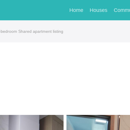
Home
Houses
Commu
-bedroom Shared apartment listing