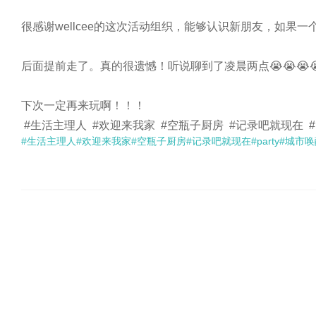
很感谢wellcee的这次活动组织，能够认识新朋友，如果一
后面提前走了。真的很遗憾！听说聊到了凌晨两点😭😭😭😭
下次一定再来玩啊！！！

 #生活主理人  #欢迎来我家  #空瓶子厨房  #记录吧就现在  #party
#生活主理人
#欢迎来我家
#空瓶子厨房
#记录吧就现在
#party
#城市