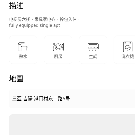
描述
电梯房六楼，家具家电齐，拎包入住，

熱水
廚房
空調
洗衣機
地圖
三亞 吉陽 港门村东二路5号