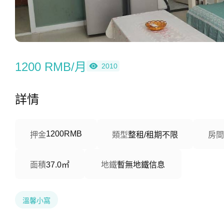
1200 RMB/月
2010
詳情
1200RMB
押金
類型
整租/租期不限
房間
面積
37.0㎡
地鐵
暫無地鐵信息
溫馨小窩