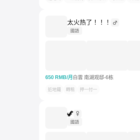
太火热了！！！
國語
650 RMB/月
白雲 南湖观邸-6栋
近地鐵
轉租
押一付一
🦖
國語