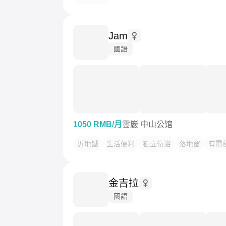
Jam
國語
1050 RMB/月
雲巖 中山公馆
近地鐵
生活便利
獨立衛浴
落地窗
有電
金吉拉
國語