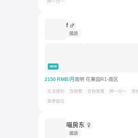
押一付一
f
國語
NEW
2150 RMB/月
南明 花果园R1-南区
生活便利
含網費
含物業費
押一付一
带
美學留白
喵房东
國語