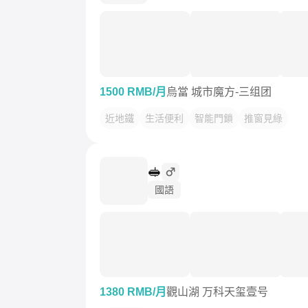
1500 RMB/月
烏當 城市魔方-三组团
近地鐵
生活便利
智能門鎖
推窗見綠
🥪
國語
1380 RMB/月
觀山湖 万科天玺壹号