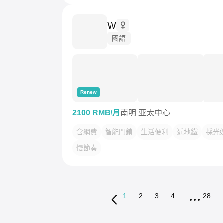
W
國語
Renew
2100 RMB/月
南明 亚太中心
含網費
智能門鎖
生活便利
近地鐵
採光
慢節奏
1
2
3
4
28