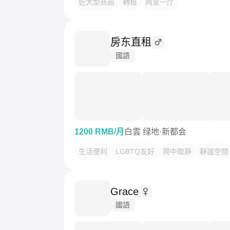
近大型商超
轉租
两室一厅
房东直租
國語
1200 RMB/月
白雲 绿地·新都会
生活便利
LGBTQ友好
鬧中取靜
靜謐空間
Grace
國語