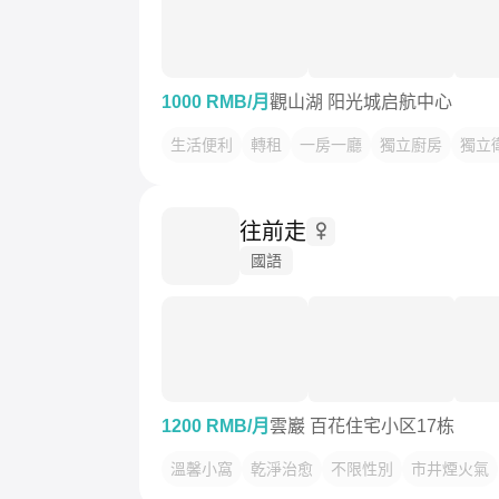
1000 RMB/月
觀山湖 阳光城启航中心
生活便利
轉租
一房一廳
獨立廚房
獨立
往前走
國語
1200 RMB/月
雲巖 百花住宅小区17栋
溫馨小窩
乾淨治愈
不限性別
市井煙火氣