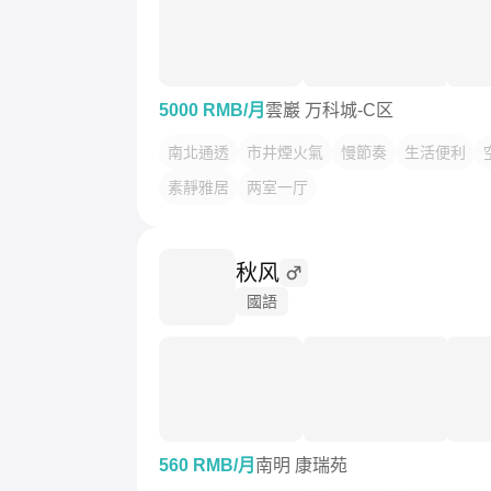
5000 RMB/月
雲巖 万科城-C区
南北通透
市井煙火氣
慢節奏
生活便利
素靜雅居
两室一厅
秋风
國語
560 RMB/月
南明 康瑞苑