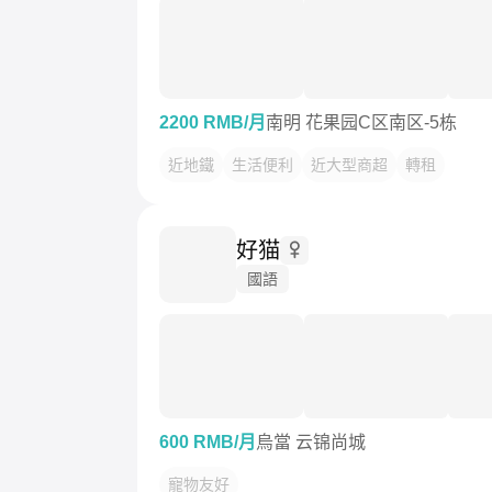
2200 RMB/月
南明 花果园C区南区-5栋
近地鐵
生活便利
近大型商超
轉租
好猫
國語
600 RMB/月
烏當 云锦尚城
寵物友好