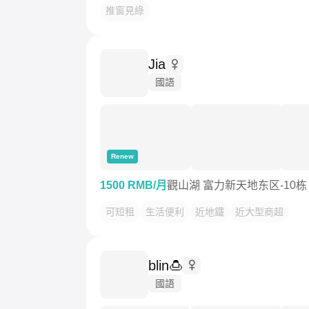
推窗見綠
Jia
國語
Renew
1500 RMB/月
觀山湖 富力新天地东区-10栋
可短租
生活便利
近地鐵
近大型商超
blin🍮
國語