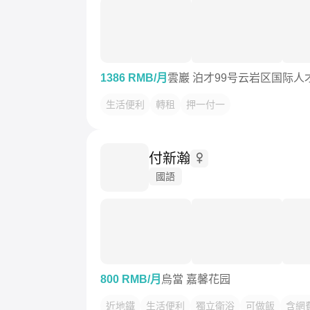
1386 RMB/月
雲巖 泊才99号云岩区国际人
生活便利
轉租
押一付一
付新瀚
國語
800 RMB/月
烏當 嘉馨花园
近地鐵
生活便利
獨立衛浴
可做飯
含網