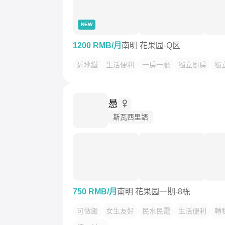
NEW
1200 RMB/月
南明 花果园-Q区
近地鐵
生活便利
一房一廳
獨立廚房
獨
惖
斯瓦西里語
750 RMB/月
南明 花果园一期-8栋
可做飯
女生友好
民水民電
生活便利
轉