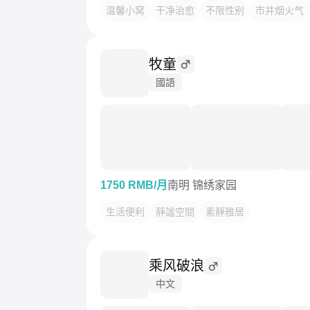
温馨小窝
干净治愈
不限性别
市井烟火气
牧童
國語
1750 RMB/月
南明 锦绣家园
生活便利
靜謐空間
素靜雅居
乘风破浪
中文