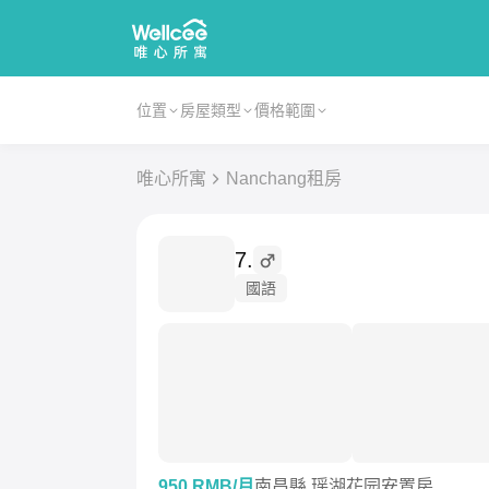
位置
房屋類型
價格範圍
唯心所寓
Nanchang租房
7.
國語
950 RMB/月
南昌縣 瑶湖花园安置房