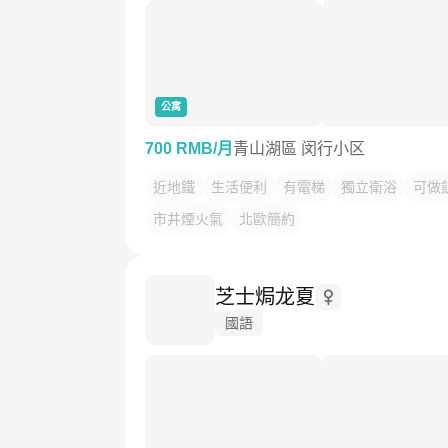
公寓
700 RMB/月
青山湖區 闵行小区
近地鐵
生活便利
有電梯
獨立衛浴
可做
市井煙火氣
北歐簡約
芝士焗龙夏
國語