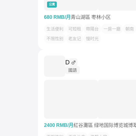
公寓
680 RMB/月
青山湖區 枣林小区
生活便利
可短租
帶陽台
一房一廳
朝南
不限性别
老友记
慢时光
D
國語
2400 RMB/月
紅谷灘區 绿地国际博览城博