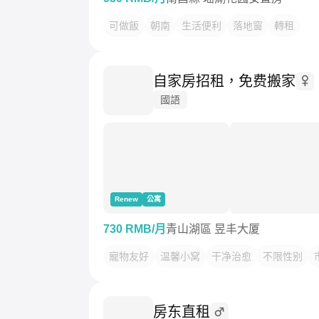
可做飯
朝南
生活便利
落地窗
轉租
自家房招租，免费搬家
國語
Renew
公寓
730 RMB/月
青山湖區 昱丰大厦
寵物友好
温馨小窝
干净治愈
不限性别
房东直租