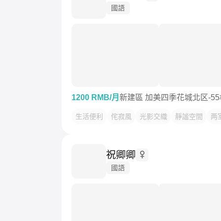
國語
1200 RMB/月
新建區 加美四季花城北区-55
生活便利
侘寂風
光影交織
靜謐空間
两
祝卿卿
國語