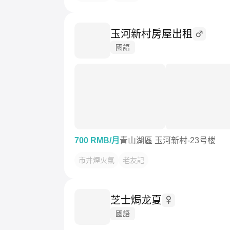
玉河新村房屋出租
國語
700 RMB/月
青山湖區 玉河新村-23号楼
市井煙火氣
老友記
芝士焗龙夏
國語