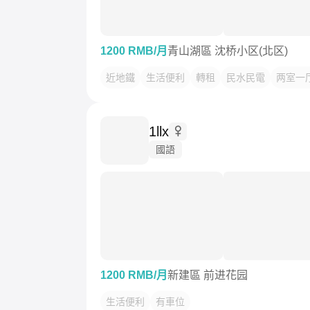
1200 RMB/月
青山湖區 沈桥小区(北区)
近地鐵
生活便利
轉租
民水民電
两室一
1llx
國語
1200 RMB/月
新建區 前进花园
生活便利
有車位