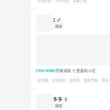
不限性别
干净治愈
温馨小窝
1
國語
2350 RMB/月
東湖區 七里嘉和小区
近地鐵
生活便利
有車位
智能門鎖
两室
多多
國語