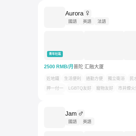
Aurora
國語
英語
法語
青年社區
2500 RMB/月
普陀 汇融大厦
近地鐵
生活便利
通勤方便
獨立衛浴
民
押一付一
LGBTQ友好
寵物友好
市井煙火
光影交織
Jam
國語
英語