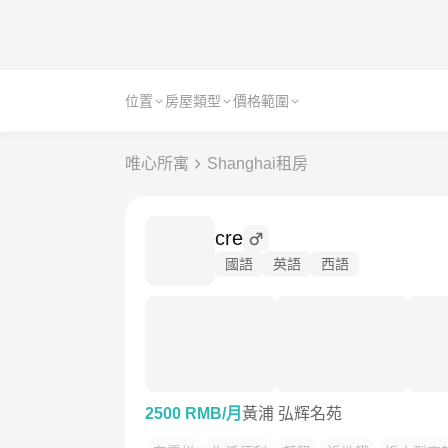
位置
房屋類型
價格範圍
唯心所寓
Shanghai租房
cre
國語
英語
西語
2500 RMB/月
黃浦 弘辉名苑