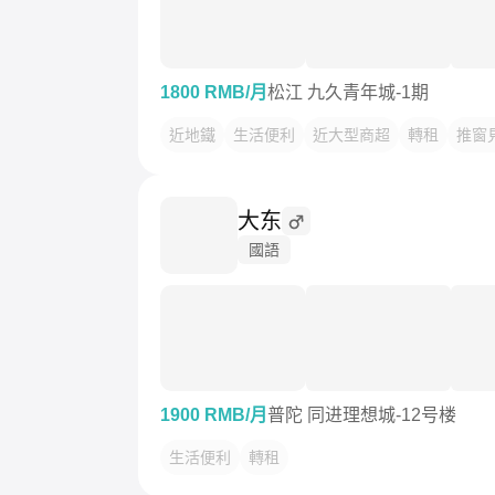
1800 RMB/月
松江 九久青年城-1期
近地鐵
生活便利
近大型商超
轉租
推窗
大东
國語
1900 RMB/月
普陀 同进理想城-12号楼
生活便利
轉租