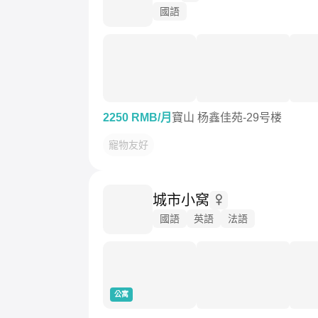
國語
2250 RMB/月
寶山 杨鑫佳苑-29号楼
寵物友好
城市小窝
國語
英語
法語
公寓