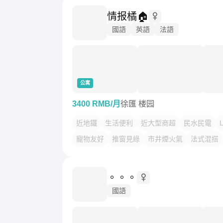
情报橘🏠
國語
英語
法語
公寓
3400 RMB/月
徐匯 楼园
近地鐵
生活便利
近大型商超
民水民電
寵物友好
推窗見綠
市井煙火氣
法式混搭
。。。
國語