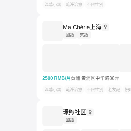
溫馨小窩
乾淨治愈
不限性別
Ma Chérie上海
國語
英語
2500 RMB/月
黃浦 黄浦区中华路88弄
溫馨小窩
乾淨治愈
不限性別
老友記
慢
璟煦社区
國語