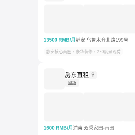
13500 RMB/月
靜安 乌鲁木齐北路199号
静安核心商圈，豪华装修，270度景观房
房东直租
國語
1600 RMB/月
浦東 双秀家园-南园