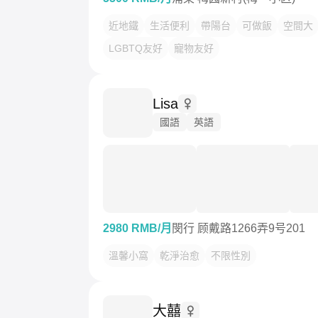
近地鐵
生活便利
帶陽台
可做飯
空間大
LGBTQ友好
寵物友好
Lisa
國語
英語
2980 RMB/月
閔行 顾戴路1266弄9号201
溫馨小窩
乾淨治愈
不限性別
大囍