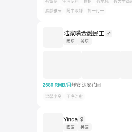
有電梯
生活便利
轉租
近地鐵
近大型商
素靜雅居
鬧中取靜
押一付一
陆家嘴金融民工
國語
英語
2680 RMB/月
靜安 达安花园
温馨小窝
干净治愈
Yinda
國語
英語