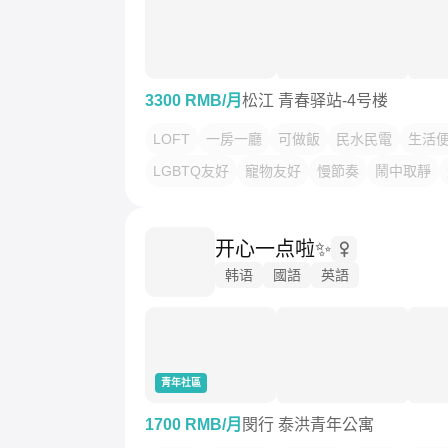
3300 RMB/月
松江 青春驿站-4号楼
LOFT
一房一廳
可做飯
民水民電
生活
LGBTQ友好
寵物友好
慢節奏
鬧中取靜
开心一点啦✨️
韩语
國語
英語
青年社區
1700 RMB/月
閔行 泰洪青年公寓