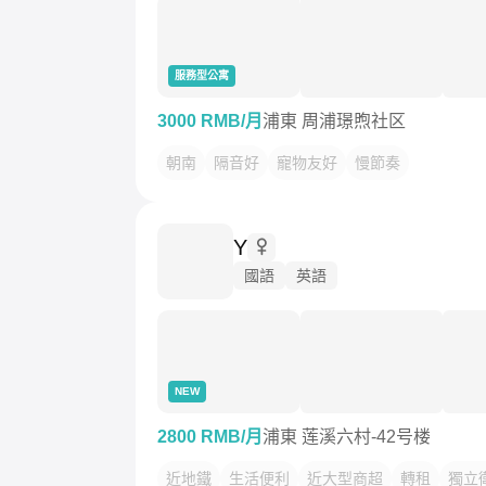
服務型公寓
3000 RMB/月
浦東 周浦璟煦社区
朝南
隔音好
寵物友好
慢節奏
Y
國語
英語
NEW
2800 RMB/月
浦東 莲溪六村-42号楼
近地鐵
生活便利
近大型商超
轉租
獨立