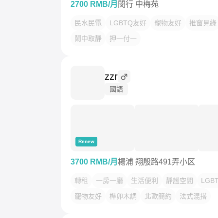
2700 RMB/月
閔行 中梅苑
民水民電
LGBTQ友好
寵物友好
推窗見綠
鬧中取靜
押一付一
zzr
國語
Renew
3700 RMB/月
楊浦 翔殷路491弄小区
轉租
一房一廳
生活便利
靜謐空間
LGB
寵物友好
榫卯木調
北歐簡約
法式混搭