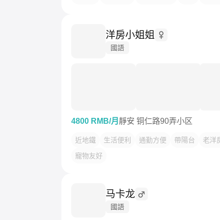
洋房小姐姐
國語
4800 RMB/月
靜安 铜仁路90弄小区
近地鐵
生活便利
通勤方便
帶陽台
老洋
寵物友好
马卡龙
國語