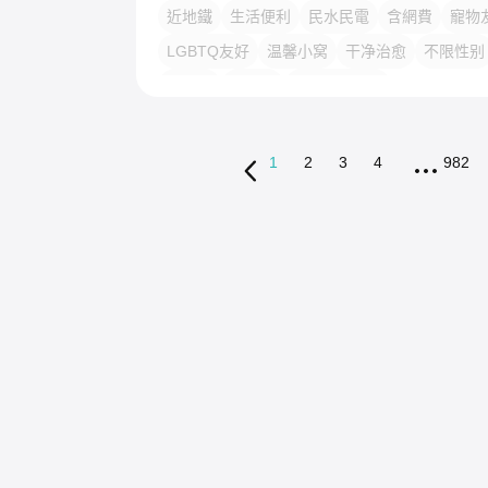
近地鐵
生活便利
民水民電
含網費
寵物
LGBTQ友好
温馨小窝
干净治愈
不限性别
老友记
慢时光
实习生首选✨️
1
2
3
4
982