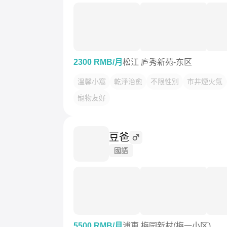
2300 RMB/月
松江 庐秀新苑-东区
溫馨小窩
乾淨治愈
不限性別
市井煙火氣
寵物友好
豆爸
國語
5500 RMB/月
浦東 梅园新村(梅一小区)