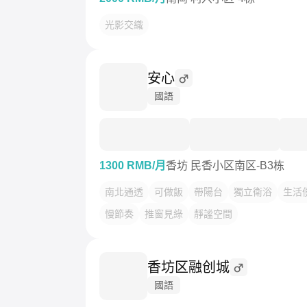
光影交織
安心
國語
1300 RMB/月
香坊 民香小区南区-B3栋
南北通透
可做飯
帶陽台
獨立衛浴
生活
慢節奏
推窗見綠
靜謐空間
香坊区融创城
國語