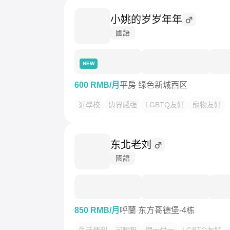
小姚的岁岁年年
國語
NEW
600 RMB/月
平房 绿色新城西区
近學校
边界感强
LGBTQ友好
寵物友好
东北老刘
國語
850 RMB/月
呼蘭 东方哥德堡-4栋