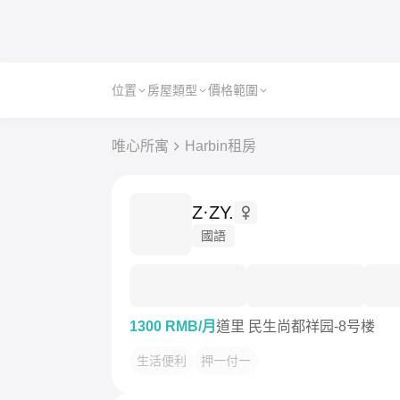
位置
房屋類型
價格範圍
唯心所寓
Harbin租房
Z·ZY.
國語
1300 RMB/月
道里 民生尚都祥园-8号楼
生活便利
押一付一