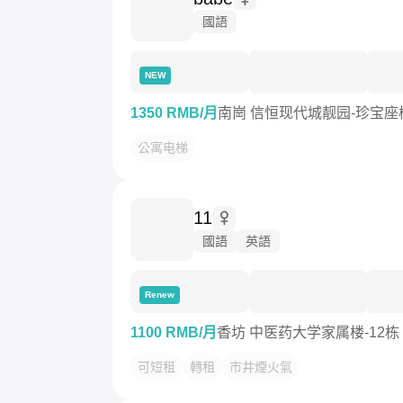
國語
NEW
1350 RMB/月
南崗 信恒现代城靓园-珍宝座
公寓电梯
11
國語
英語
Renew
1100 RMB/月
香坊 中医药大学家属楼-12栋
可短租
轉租
市井煙火氣