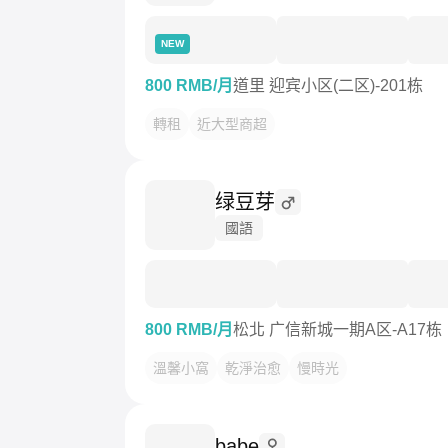
NEW
800 RMB/月
道里 迎宾小区(二区)-201栋
轉租
近大型商超
绿豆芽
國語
800 RMB/月
松北 广信新城一期A区-A17栋
溫馨小窩
乾淨治愈
慢時光
babe