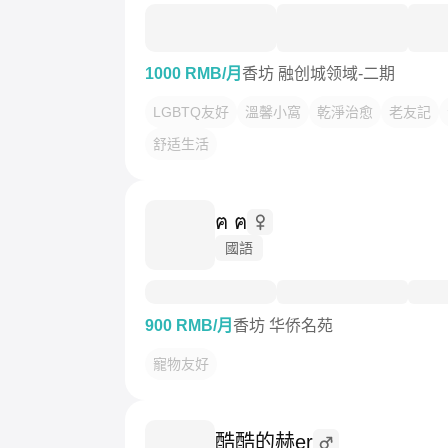
1000 RMB/月
香坊 融创城领域-二期
LGBTQ友好
溫馨小窩
乾淨治愈
老友記
舒适生活
ฅ ฅ
國語
900 RMB/月
香坊 华侨名苑
寵物友好
酷酷的赫er