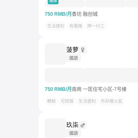
NEW
750 RMB/月
香坊 融创城
生活便利
有電梯
押一付三
菠萝
國語
750 RMB/月
南崗 一匡住宅小区-7号楼
轉租
可短租
生活便利
市井煙火氣
玖柒
國語