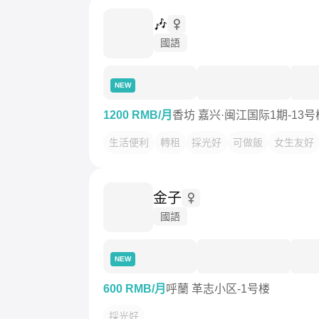
🎶
國語
NEW
1200 RMB/月
香坊 嘉兴·闽江国际1期-13号
生活便利
轉租
採光好
可做飯
女生友好
金子
國語
NEW
600 RMB/月
呼蘭 革志小区-1号楼
採光好