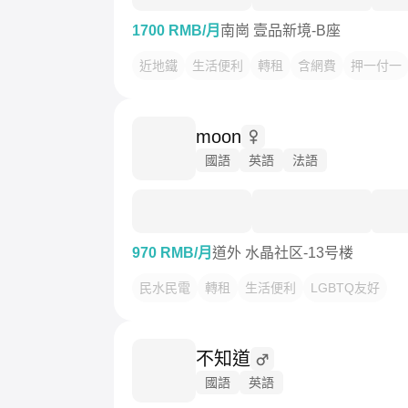
1700 RMB/月
南崗 壹品新境-B座
近地鐵
生活便利
轉租
含網費
押一付一
moon
國語
英語
法語
970 RMB/月
道外 水晶社区-13号楼
民水民電
轉租
生活便利
LGBTQ友好
不知道
國語
英語