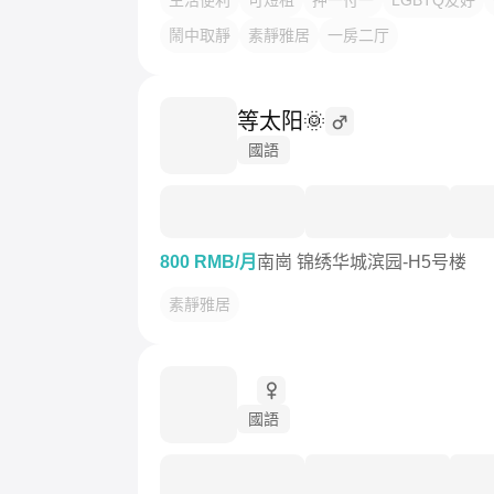
生活便利
可短租
押一付一
LGBTQ友好
鬧中取靜
素靜雅居
一房二厅
等太阳🌞
國語
800 RMB/月
南崗 锦绣华城滨园-H5号楼
素靜雅居
ㅤ
國語