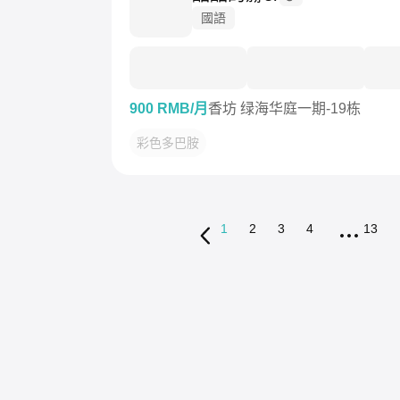
國語
900 RMB/月
香坊 绿海华庭一期-19栋
彩色多巴胺
1
2
3
4
13