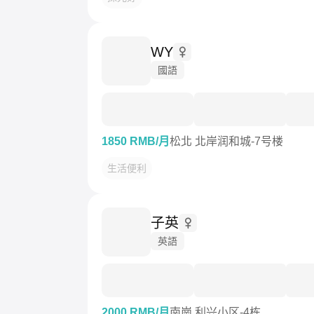
WY
國語
1850 RMB/月
松北 北岸润和城-7号楼
生活便利
子英
英語
2000 RMB/月
南崗 利兴小区-4栋