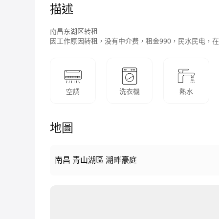
描述
南昌东湖区转租

因工作原因转租，没有中介费，租金990，民水民电，
空調
洗衣機
熱水
地圖
南昌 青山湖區 湖畔豪庭