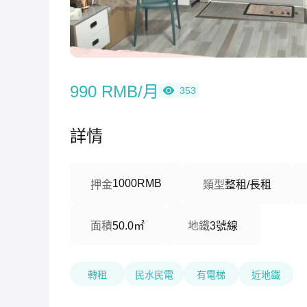
990 RMB/月
353
詳情
1000RMB
押金
類型
整租/長租
面積
50.0㎡
地鐵
3號線
轉租
民水民電
有電梯
近地鐵