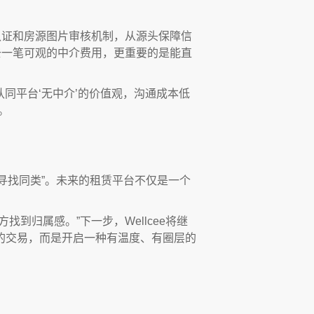
名认证和房源图片审核机制，从源头保障信
去一笔可观的中介费用，更重要的是能直
认同平台‘无中介’的价值观，沟通成本低
。
和“寻找同类”。未来的租赁平台不仅是一个
到归属感。”下一步，Wellcee将继
的交易，而是开启一种有温度、有圈层的