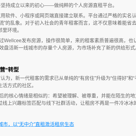
寓始终坚持成立以来的初心——做纯粹的个人房源直租平台。
通过应用软件、小程序或网页端直接建立联系。平台通过严格的实
引流”的乱象。对于初入社会的青年租客而言，这不仅意味着能省
邻里环境。
Wellcee发布房源，操作很简单，来的租客素质普遍很高，也
有效盘活新一线城市的存量个人房源，为市场补充了新的供给形式
营”转型
所寓认为，新一代租客的需求已从单纯的“有房住”升级为“住得好”
生活方式的社区。
后的核心情绪是相似的：希望被理解、被尊重，并能在陌生的地方找
过线上兴趣标签匹配与线下社群活动，让租房不再是一件冷冰冰
线城市，以“无中介”直租激活租房生态