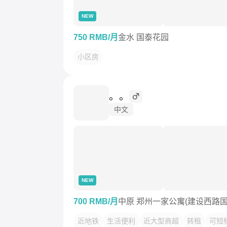
NEW
750 RMB/月
金水 国泰花园
小区房
。。
中文
NEW
700 RMB/月
中原 郑州一家公寓(建设西路国
近地铁
生活便利
近大型商超
转租
可短