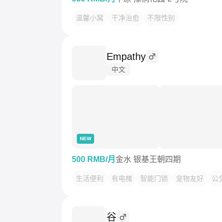
温馨小窝
干净治愈
不限性别
Empathy
中文
NEW
500 RMB/月
金水 银基王朝四期
生活便利
有电梯
智能门锁
宠物友好
公
谷