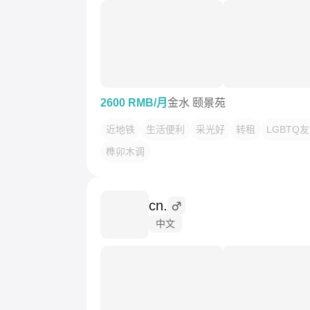
2600 RMB/月
金水 颐景苑
近地铁
生活便利
采光好
转租
LGBTQ
榫卯木调
cn.
中文