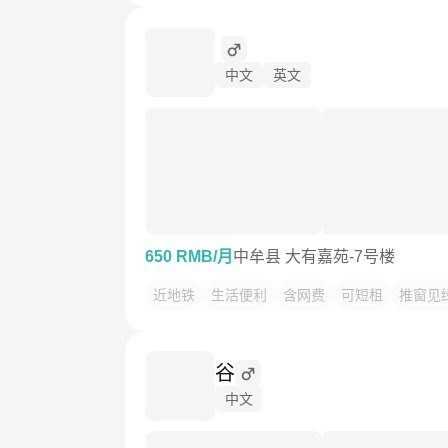
 
中文
英文
650 RMB/月
中牟县 大有嘉苑-7号楼
近地铁
生活便利
含网费
可短租
推窗见
谷
中文