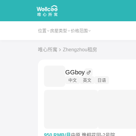
位置
房屋类型
价格范围
唯心所寓
Zhengzhou租房
GGboy
中文
英文
日语
950 RMB/月
中原 豫桐花园-2号院