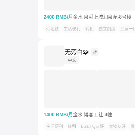
2400 RMB/月
金水 泉舜上城润泉苑-8号楼
近地铁
生活便利
转租
独立厨房
三室一
无旁白🧩.
中文
1400 RMB/月
金水 博客工社-4幢
生活便利
转租
LGBTQ友好
宠物友好
慢