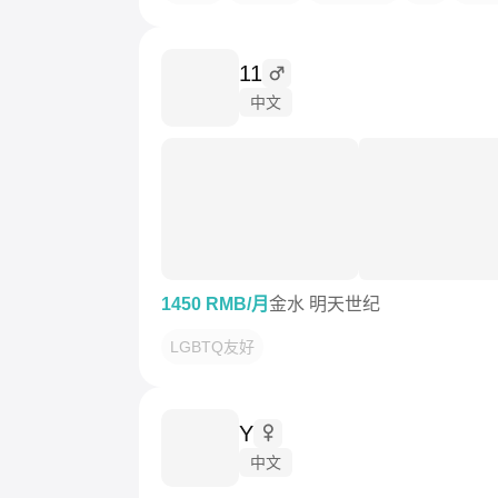
11
中文
1450 RMB/月
金水 明天世纪
LGBTQ友好
Y
中文