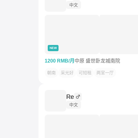
中文
NEW
1200 RMB/月
中原 盛世卧龙城南院
朝南
采光好
可短租
两室一厅
Re
中文