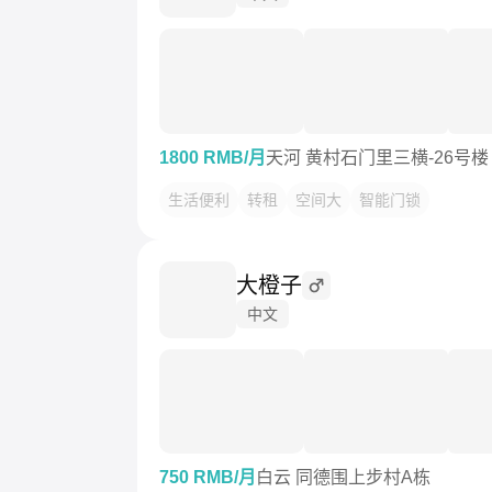
1800 RMB/月
天河 黄村石门里三横-26号楼
生活便利
转租
空间大
智能门锁
大橙子
中文
750 RMB/月
白云 同德围上步村A栋