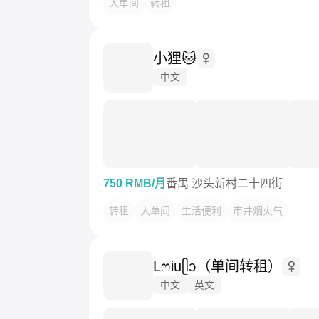
大单间
转租
小狸🐱
中文
750 RMB/月
番禺 沙头新村二十四街
转租
大单间
生活便利
市井烟火气
Lෆiuᥫᩣ（单间转租）
中文
英文