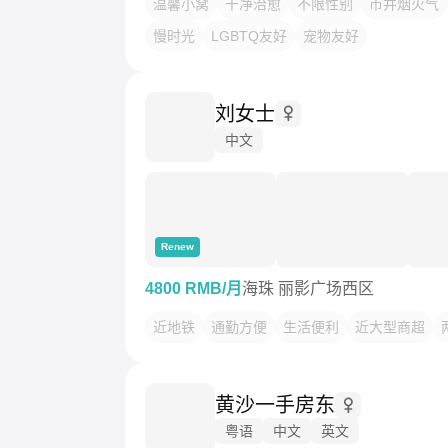
温馨小窝
干净治愈
不限性别
市井烟火气
慢时光
LGBTQ友好
宠物友好
刘女士
中文
Renew
4800 RMB/月
海珠 丽影广场西区
近地铁
通勤方便
生活便利
近大型商超
黄沙一手房东
粤语
中文
英文