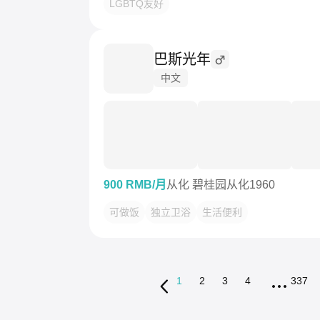
LGBTQ友好
巴斯光年
中文
900 RMB/月
从化 碧桂园从化1960
可做饭
独立卫浴
生活便利
1
2
3
4
337