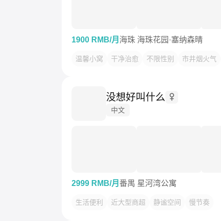
1900 RMB/月
海珠 海珠花园·塞纳森晴
温馨小窝
干净治愈
不限性别
市井烟火气
没想好叫什么
中文
2999 RMB/月
番禺 星河湾公寓
生活便利
近大型商超
静谧空间
慢节奏