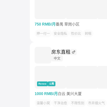
750 RMB/月
番禺 草岗小区
押一付一
安全隐私
性价比
转租
房东直租
中文
Renew
公寓
1000 RMB/月
白云 美兴大厦
温馨小窝
干净治愈
不限性别
市井烟火气