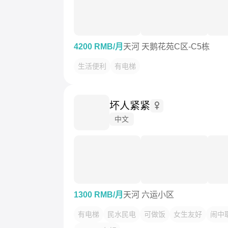
4200 RMB/月
天河 天鹅花苑C区-C5栋
生活便利
有电梯
坏人紧紧
中文
1300 RMB/月
天河 六运小区
有电梯
民水民电
可做饭
女生友好
闹中