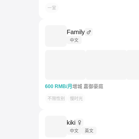
一室
Family
中文
600 RMB/月
增城 嘉御豪庭
不限性别
慢时光
kiki
中文
英文