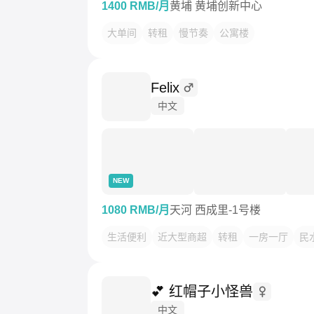
1400 RMB/月
黄埔 黄埔创新中心
大单间
转租
慢节奏
公寓楼
Felix
中文
NEW
1080 RMB/月
天河 西成里-1号楼
生活便利
近大型商超
转租
一房一厅
民
💕 红帽子小怪兽
中文