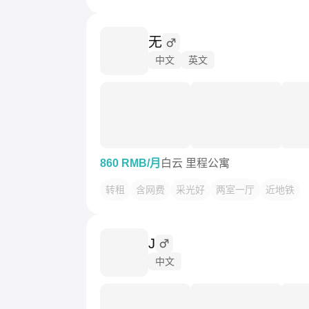
无
中文
英文
860 RMB/月
白云 里程公寓
转租
含网费
采光好
两室一厅
近地铁
J
中文