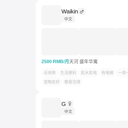
Waikin
中文
2500 RMB/月
天河 盛年华寓
近地铁
生活便利
民水民电
有电梯
一房
宠物友好
推窗见绿
G
中文