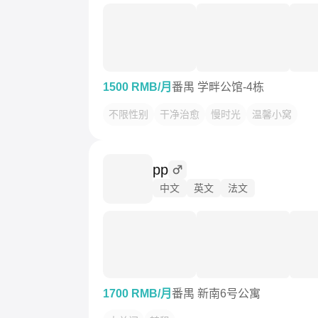
1500 RMB/月
番禺 学畔公馆-4栋
不限性别
干净治愈
慢时光
温馨小窝
pp
中文
英文
法文
1700 RMB/月
番禺 新南6号公寓