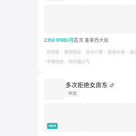
2350 RMB/月
荔湾 蓬莱西大街
近地铁
南向阳台
免中介费
民用水电
永
不限性别
市井烟火气
多次拒绝女房东
中文
NEW