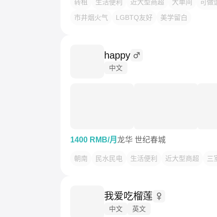
转租
生活便利
近大型商超
大单间
可做
市井烟火气
LGBTQ友好
美学留白
happy
中文
1400 RMB/月
龙华 世纪春城
朝南
民水民电
生活便利
近大型商超
三
我爱吃榴莲
中文
英文