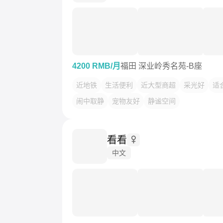
4200 RMB/月
福田 深业岭秀名苑-B座
近地铁
生活便利
近大型商超
采光好
适
闹中取静
宠物友好
静谧空间
看看
中文