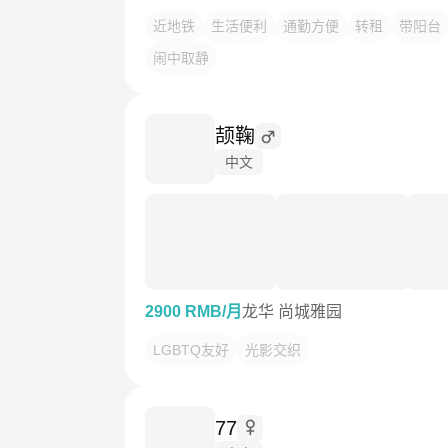
近地铁
生活便利
通勤方便
转租
带阳台
闹中取静
颉鞠
中文
2900 RMB/月
龙华 尚城雅园
LGBTQ友好
光影交织
77