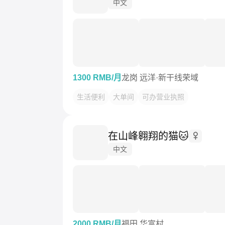
中文
1300 RMB/月
龙岗 远洋·新干线荣域
生活便利
大单间
可办营业执照
在山峰翱翔的猫🐱
中文
2000 RMB/月
福田 华富村