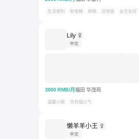
生活便利
有电梯
转租
近地铁
女生友好
Lily
中文
3900 RMB/月
福田 华茂苑
温馨小窝
市井烟火气
懒羊羊小王
中文