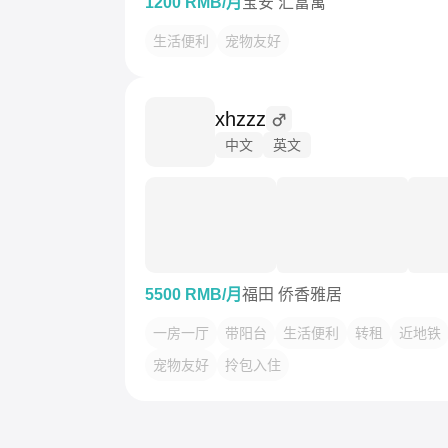
1200 RMB/月
宝安 汇富寓
生活便利
宠物友好
xhzzz
中文
英文
5500 RMB/月
福田 侨香雅居
一房一厅
带阳台
生活便利
转租
近地铁
宠物友好
拎包入住