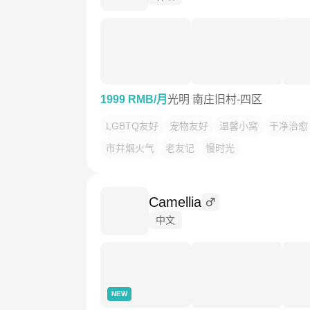
1999 RMB/月
光明 南庄旧村-四区
LGBTQ友好
宠物友好
温馨小窝
干净治愈
市井烟火气
老友记
慢时光
Camellia
中文
NEW