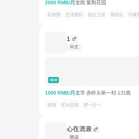
2000 RMB/月
龙岗 紫荆花园
近地铁
生活便利
独立卫浴
带阳台
可做
1
中文
NEW
1000 RMB/月
龙华 赤岭头新一村-131栋
转租
民水民电
押一付一
心在流浪
韩语