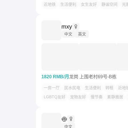
近地铁
生活便利
女生友好
静谧空间
光
mxy
中文
英文
1820 RMB/月
龙岗 上围老村69号-B栋
一房一厅
民水民电
生活便利
转租
近地
LGBTQ友好
宠物友好
慢节奏
素静雅居
🍥
中文