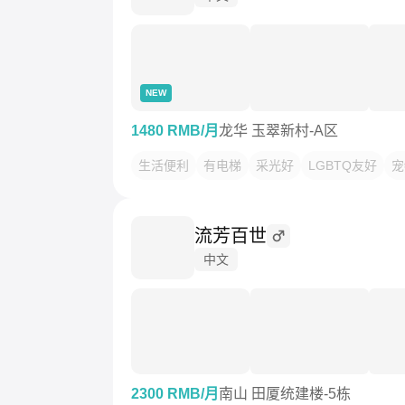
NEW
1480 RMB/月
龙华 玉翠新村-A区
生活便利
有电梯
采光好
LGBTQ友好
宠
流芳百世
中文
2300 RMB/月
南山 田厦统建楼-5栋