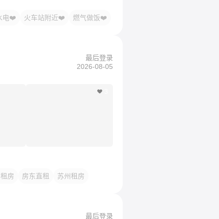
电❤️
火车站附近❤️
燃气做饭❤️
最后登录
2026-08-05
3
湖租房
房东直租
苏州租房
最后登录