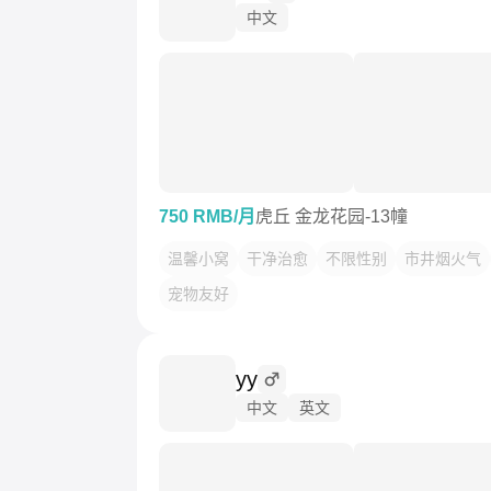
中文
750 RMB/月
虎丘 金龙花园-13幢
温馨小窝
干净治愈
不限性别
市井烟火气
宠物友好
yy
中文
英文