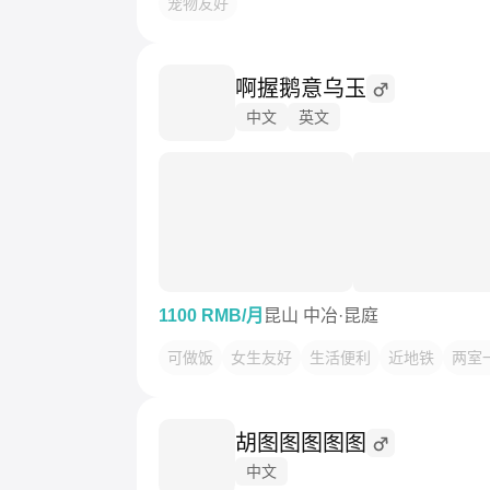
宠物友好
啊握鹅意乌玉
中文
英文
1100 RMB/月
昆山 中冶·昆庭
可做饭
女生友好
生活便利
近地铁
两室
胡图图图图图
中文