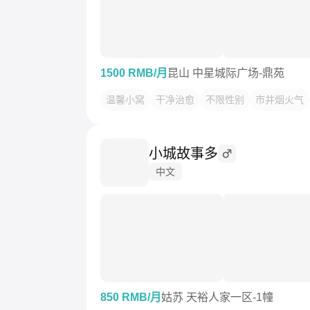
1500 RMB/月
昆山 中星城际广场-鼎苑
温馨小窝
干净治愈
不限性别
市井烟火气
小城故事多
中文
850 RMB/月
姑苏 天裕人家一区-1幢