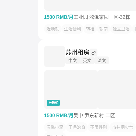
1500 RMB/月
工业园 淞泽家园一区-32栋
近地铁
生活便利
转租
朝南
独立卫浴
苏州租房
中文
英文
法文
分散式
1500 RMB/月
吴中 尹东新村-二区
温馨小窝
干净治愈
不限性别
市井烟火气