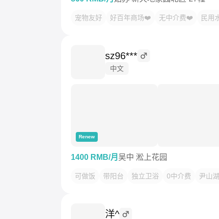
宠物友好
好百年商场❤️
无中介费❤️
民用水
sz96***
中文
Renew
1400 RMB/月
吴中 淞上花园
可做饭
带阳台
独立卫浴
0中介费
尹山
洋^