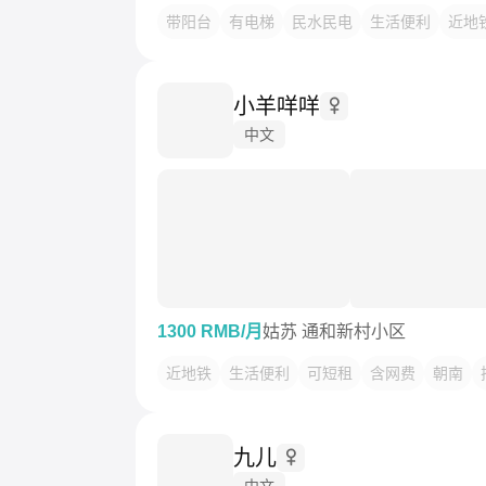
带阳台
有电梯
民水民电
生活便利
近地
小羊咩咩
中文
1300 RMB/月
姑苏 通和新村小区
近地铁
生活便利
可短租
含网费
朝南
九儿
中文