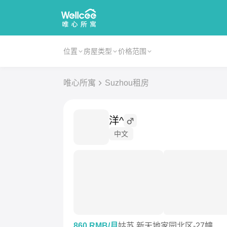
位置
房屋类型
价格范围
唯心所寓
Suzhou租房
洋^
中文
860 RMB/月
姑苏 新天地家园北区-27幢