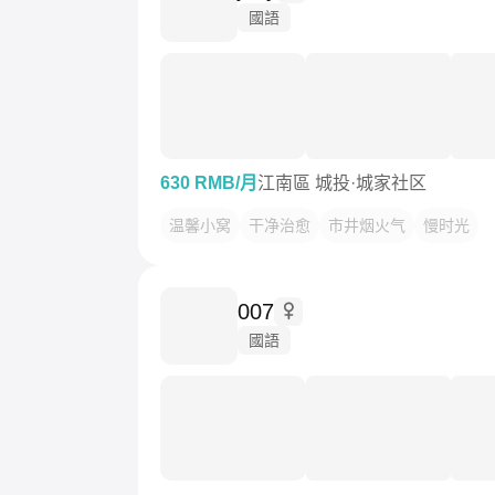
國語
630 RMB/月
江南區 城投·城家社区
温馨小窝
干净治愈
市井烟火气
慢时光
007
國語