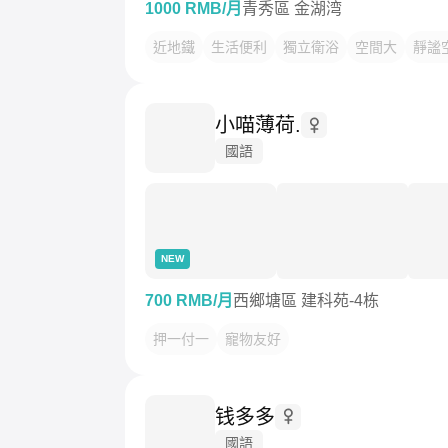
1000 RMB/月
青秀區 金湖湾
近地鐵
生活便利
獨立衛浴
空間大
靜謐
小喵薄荷.
國語
NEW
700 RMB/月
西鄉塘區 建科苑-4栋
押一付一
寵物友好
钱多多
國語