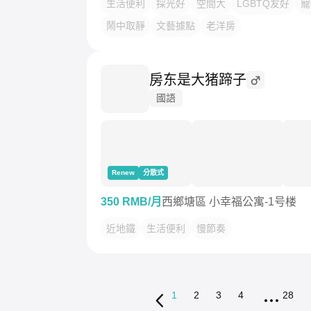
生活便利
採光好
空間大
LGBTQ友好
寵
鬧中取靜
文藝據點
老洋房
房东是大猪蹄子
國語
Renew
分散式
350 RMB/月
西鄉塘區 小幸福公寓-1号楼
近地鐵
生活便利
慢節奏
1
2
3
4
28