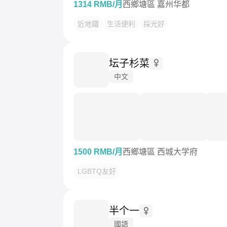
1314 RMB/月
西鄉塘區 嘉州华都
近地鐵
生活便利
採光好
坛子杉菜
中文
1500 RMB/月
西鄉塘區 西城大学府
LGBTQ友好
半个一
國語