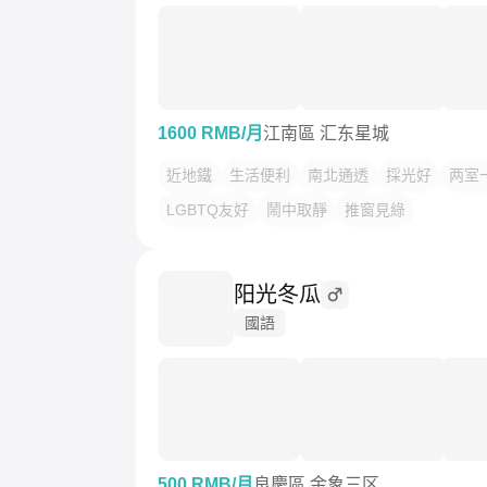
1600 RMB/月
江南區 汇东星城
近地鐵
生活便利
南北通透
採光好
两室
LGBTQ友好
鬧中取靜
推窗見綠
阳光冬瓜
國語
500 RMB/月
良慶區 金象三区