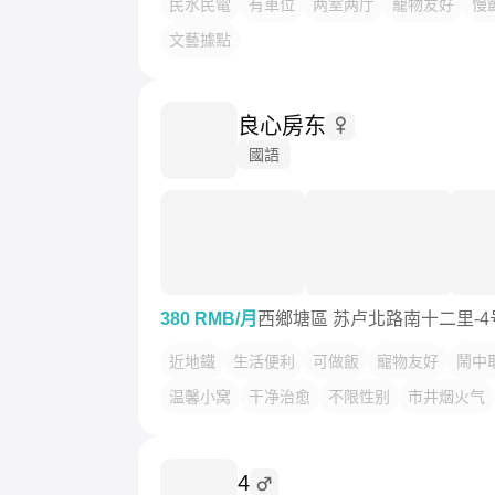
民水民電
有車位
两室两厅
寵物友好
慢
文藝據點
良心房东
國語
380 RMB/月
西鄉塘區 苏卢北路南十二里-4
近地鐵
生活便利
可做飯
寵物友好
鬧中
温馨小窝
干净治愈
不限性别
市井烟火气
4