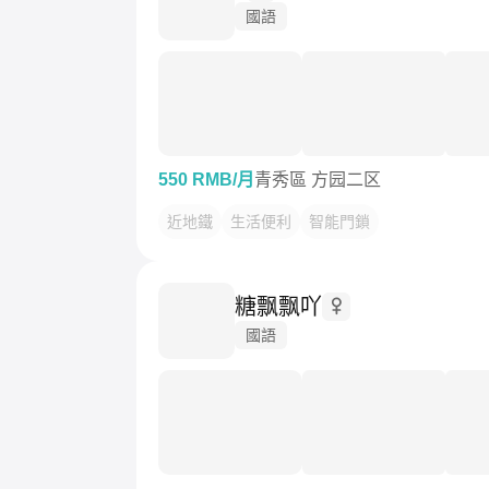
國語
550 RMB/月
青秀區 方园二区
近地鐵
生活便利
智能門鎖
糖飘飘吖
國語