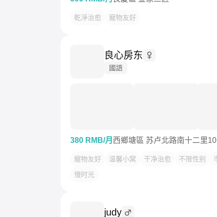
乾淨治愈
寵物友好
良心房东
國語
380 RMB/月
西鄉塘區 苏卢北路南十二里1
寵物友好
温馨小窝
干净治愈
不限性别
慢时光
judy