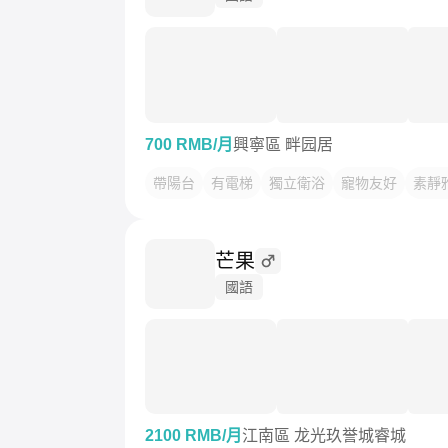
700 RMB/月
興寧區 畔园居
帶陽台
有電梯
獨立衛浴
寵物友好
素靜
芒果
國語
2100 RMB/月
江南區 龙光玖誉城睿城