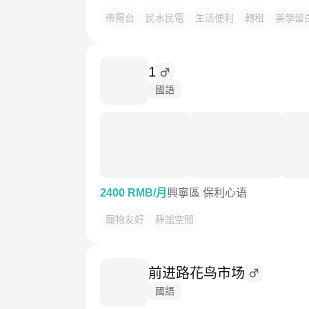
帶陽台
民水民電
生活便利
轉租
美學留
1
國語
2400 RMB/月
興寧區 保利心语
寵物友好
靜謐空間
前进路花鸟市场
國語