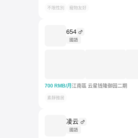
不限性別
寵物友好
654
國語
700 RMB/月
江南區 云星钱隆御园二期
素靜雅居
凌云
國語