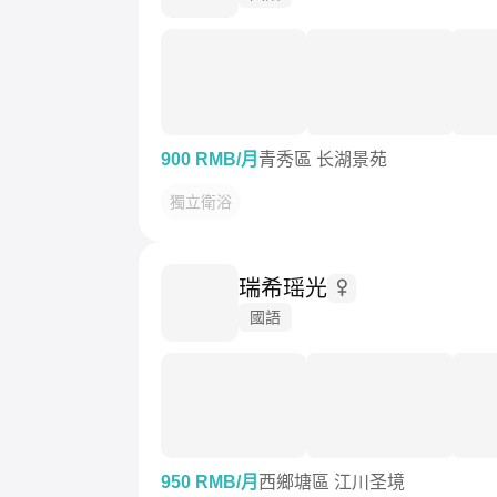
900 RMB/月
青秀區 长湖景苑
獨立衛浴
瑞希瑶光
國語
950 RMB/月
西鄉塘區 江川圣境