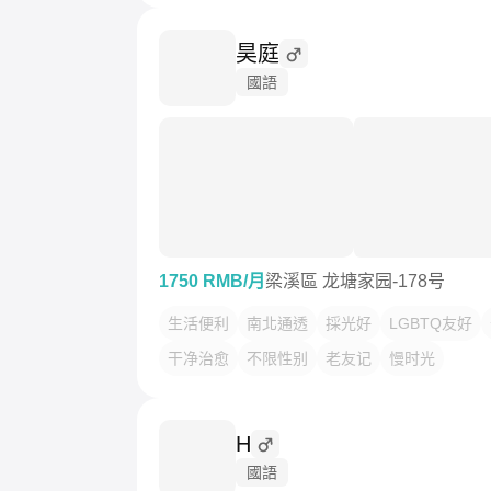
昊庭
國語
1750 RMB/月
梁溪區 龙塘家园-178号
生活便利
南北通透
採光好
LGBTQ友好
干净治愈
不限性别
老友记
慢时光
H
國語