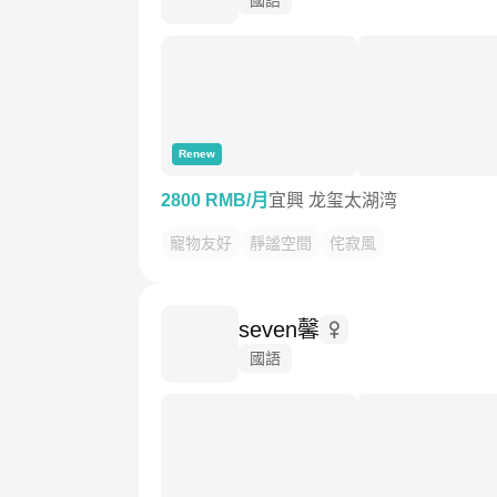
Renew
2800 RMB/月
宜興 龙玺太湖湾
寵物友好
靜謐空間
侘寂風
seven馨
國語