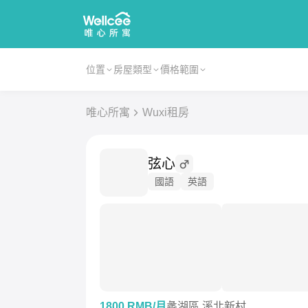
位置
房屋類型
價格範圍
唯心所寓
Wuxi租房
弦心
國語
英語
1800 RMB/月
蠡湖區 溪北新村