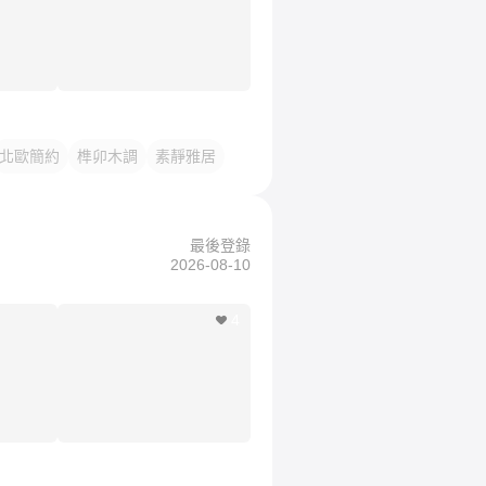
北歐簡約
榫卯木調
素靜雅居
最後登錄
2026-08-10
4