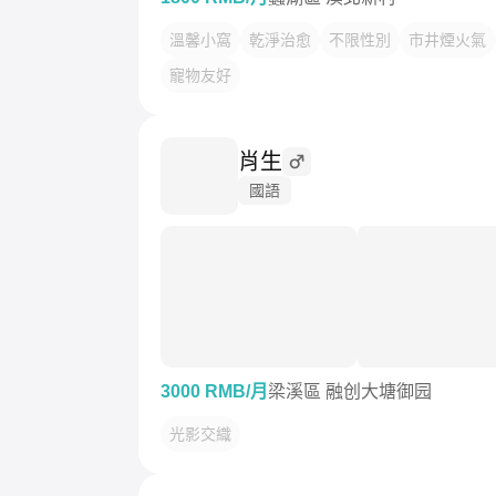
溫馨小窩
乾淨治愈
不限性別
市井煙火氣
寵物友好
肖生
國語
3000 RMB/月
梁溪區 融创大塘御园
光影交織