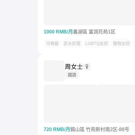
1000 RMB/月
蠡湖區 富润花苑1区
可做飯
民水民電
LGBTQ友好
寵物友好
周女士
國語
720 RMB/月
錫山區 竹苑新村南2区-88号