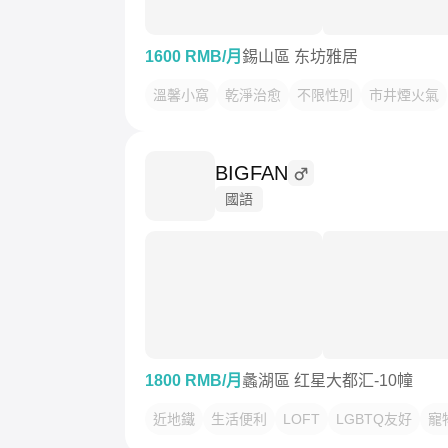
1600 RMB/月
錫山區 东坊雅居
溫馨小窩
乾淨治愈
不限性別
市井煙火氣
BIGFAN
國語
1800 RMB/月
蠡湖區 红星大都汇-10幢
近地鐵
生活便利
LOFT
LGBTQ友好
寵