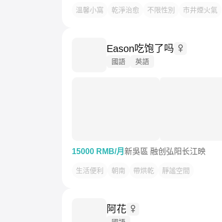
溫馨小窩
乾淨治愈
不限性別
市井煙火氣
Eason吃饱了吗
國語
英語
15000 RMB/月
新吳區 融创弘阳长江映
生活便利
朝南
帶烘乾
靜謐空間
阿花
國語