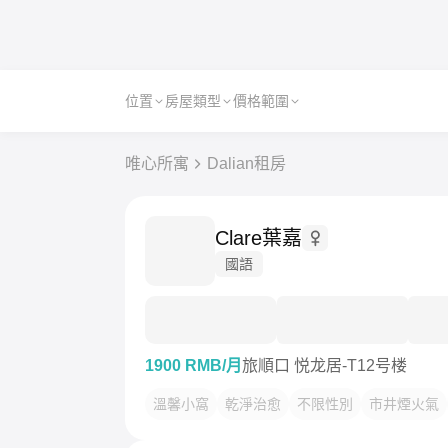
位置
房屋類型
價格範圍
唯心所寓
Dalian租房
Clare葉嘉
國語
1900 RMB/月
旅順口 悦龙居-T12号楼
溫馨小窩
乾淨治愈
不限性別
市井煙火氣