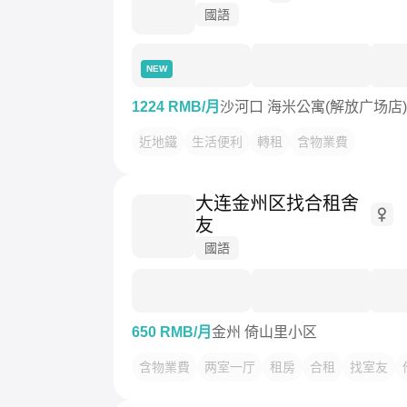
國語
NEW
1224 RMB/月
沙河口 海米公寓(解放广场店)
近地鐵
生活便利
轉租
含物業費
大连金州区找合租舍
友
國語
650 RMB/月
金州 倚山里小区
含物業費
两室一厅
租房
合租
找室友