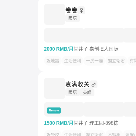
卷卷
國語
2000 RMB/月
甘井子 嘉创·E人国际
近地鐵
生活便利
一房一廳
獨立衛浴
有
袁满收关
國語
英語
Renew
1500 RMB/月
甘井子 理工园-898栋
近學校
生活便利
獨立衛浴
不短租
温馨