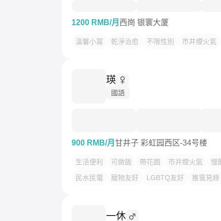
1200 RMB/月
西崗 银寰大厦
溫馨小窩
乾淨治愈
不限性別
市井煙火氣
瑛
國語
900 RMB/月
甘井子 彩虹园西区-34号楼
生活便利
可做飯
帶花園
市井煙火氣
慢
民水民電
寵物友好
LGBTQ友好
推窗見綠
一休