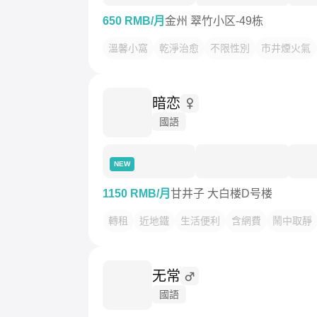
650 RMB/月
金州 翠竹小区-49栋
溫馨小窩
乾淨治愈
不限性別
市井煙火氣
暗恋
國語
NEW
1150 RMB/月
甘井子 大白楼D号楼
轉租
近地鐵
生活便利
含網費
鬧中取靜
无常
國語