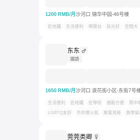
1200 RMB/月
沙河口 锦华中园-46号楼
近地鐵
生活便利
帶陽台
採光好
空間大
东东
國語
1650 RMB/月
沙河口 浪花街小区-东街7号
生活便利
近地鐵
近學校
通勤方便
鬧中
LGBTQ友好
市井煙火氣
推窗見綠
美學留
莞莞类卿