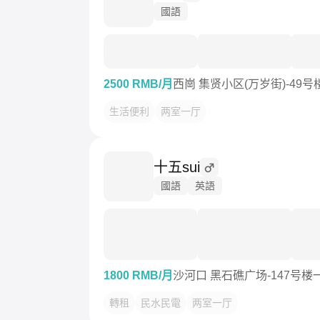
國語
2500 RMB/月
西崗 集贤小区(万岁街)-49号
生活便利
两室一厅
十五sui
國語
英語
1800 RMB/月
沙河口 黑石礁广场-147号楼
轉租
民水民電
两室一厅