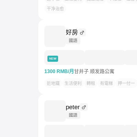
干净治愈
好房
國語
NEW
1300 RMB/月
甘井子 顺发路公寓
近地鐵
生活便利
轉租
有電梯
押一付一
peter
國語