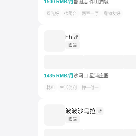
1500 RMB/月
普蘭店 伴山润城
採光好
帶陽台
两室一厅
寵物友好
hh
國語
1435 RMB/月
沙河口 星浦庄园
轉租
生活便利
押一付一
波波沙乌拉
國語