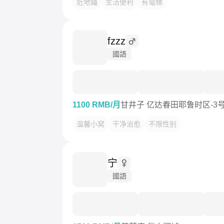
近地鐵
生活便利
有電梯
fzzz
國語
1100 RMB/月
甘井子 亿达春田耶鲁时区-3
温馨小窝
干净治愈
不限性别
宁
國語