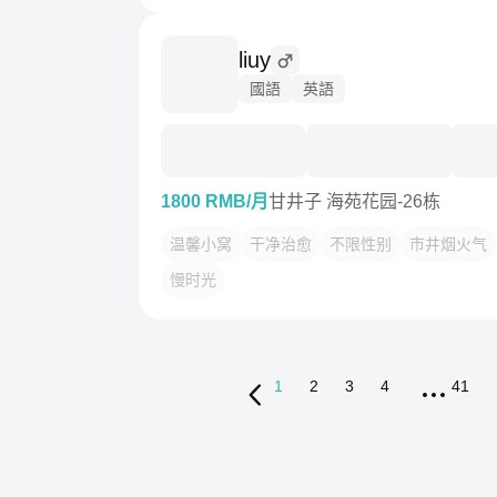
liuy
國語
英語
1800 RMB/月
甘井子 海苑花园-26栋
温馨小窝
干净治愈
不限性别
市井烟火气
慢时光
1
2
3
4
41