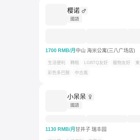
樱诺
國語
1700 RMB/月
中山 海米公寓(三八广场店)
生活便利
轉租
LGBTQ友好
寵物友好
東
彩色多巴胺
中古風
小呆呆
國語
1130 RMB/月
甘井子 瑞丰园