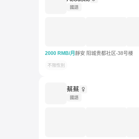
國語
2000 RMB/月
靜安 阳城贵都社区-38号楼
不限性別
蔡蔡
國語