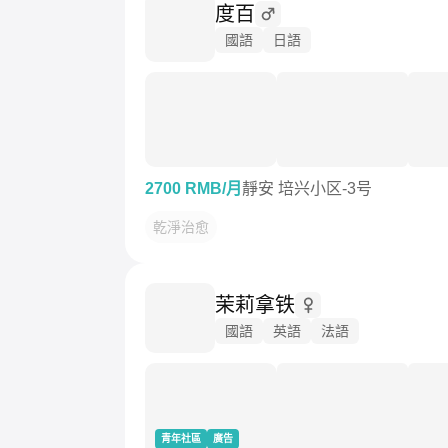
度百
國語
日語
2700 RMB/月
靜安 培兴小区-3号
乾淨治愈
茉莉拿铁
國語
英語
法語
青年社區
廣告