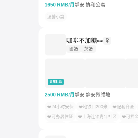
1650 RMB/月
靜安 协和公寓
溫馨小窩
咖啡不加糖🍬
國語
英語
青年社區
2500 RMB/月
靜安 静安微领地
❤️24小时安保
❤️地铁口200米
❤️配套齐全
❤️可办居住证
❤️上海连锁青年社区
❤️可押
寵物友好
LGBTQ友好
溫馨小窩
乾淨治愈