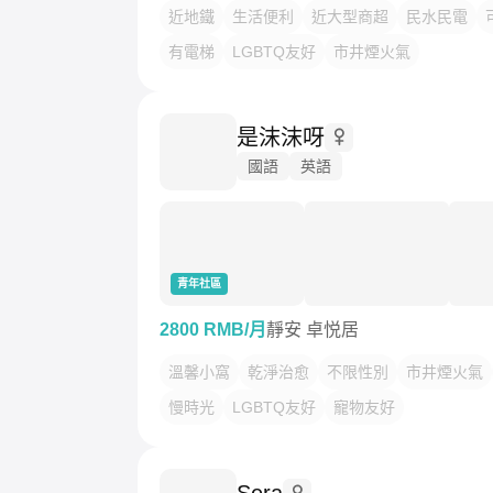
近地鐵
生活便利
近大型商超
民水民電
有電梯
LGBTQ友好
市井煙火氣
是沫沫呀
國語
英語
青年社區
2800 RMB/月
靜安 卓悦居
溫馨小窩
乾淨治愈
不限性別
市井煙火氣
慢時光
LGBTQ友好
寵物友好