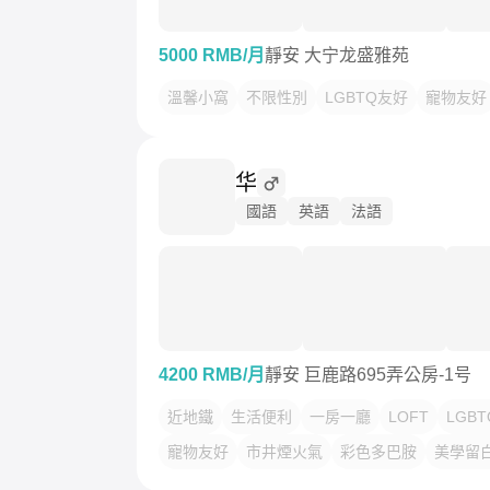
5000 RMB/月
靜安 大宁龙盛雅苑
溫馨小窩
不限性別
LGBTQ友好
寵物友好
华
國語
英語
法語
4200 RMB/月
靜安 巨鹿路695弄公房-1号
近地鐵
生活便利
一房一廳
LOFT
LGB
寵物友好
市井煙火氣
彩色多巴胺
美學留