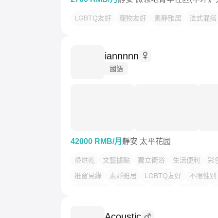
LGBTQ友好
寵物友好
素靜雅居
法式混搭
iannnnn
國語
42000 RMB/月
靜安 太平花园
帶烘乾
文藝據點
獨立衛浴
生活便利
彩
推窗見綠
素靜雅居
LGBTQ友好
不限性别
市井烟火气
干净治愈
慢时光
温馨小窝
Acoustic