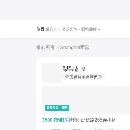
位置
房屋類型
價格範圍
靜安
唯心所寓
Shanghai租房
梨梨🍐
🩵房管备案管理员🩷
青年社區
廣告
3500 RMB/月
靜安 延长路265弄小区