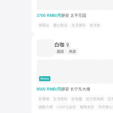
3700 RMB/月
靜安 太平花园
帶陽台
獨立衛浴
生活便利
老洋房
白咖
國語
英語
Renew
8500 RMB/月
靜安 长宁东大楼
有電梯
生活便利
近地鐵
近大型商超
近
通勤方便
LGBTQ友好
寵物友好
市井煙火