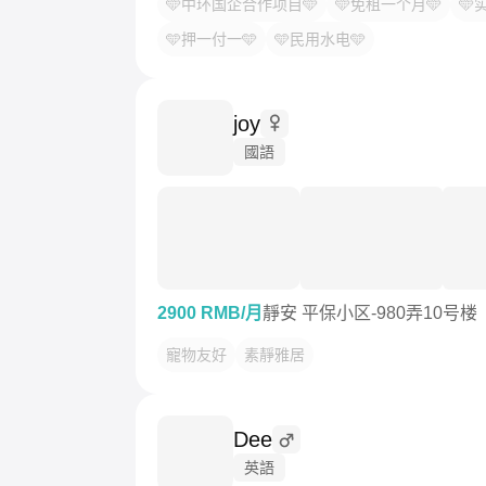
🩵中环国企合作项目🩵
🩵免租一个月🩵
🩵
🩵押一付一🩵
🩵民用水电🩵
joy
國語
2900 RMB/月
靜安 平保小区-980弄10号楼
寵物友好
素靜雅居
Dee
英語