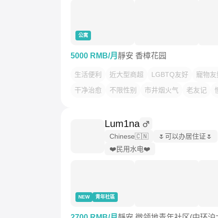
公寓
5000 RMB/月
靜安 香樟花园
生活便利
近大型商超
LGBTQ友好
寵物友
干净治愈
不限性别
市井烟火气
老友记
Lum1na
Chinese🇨🇳
🌷可以办居住证🌷
❤️民用水电❤️
NEW
青年社區
2700 RMB/月
靜安 微领地青年社区(中环沪