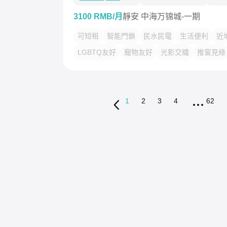
3100 RMB/月
靜安 中海万锦城-一期
可短租
智能門鎖
民水民電
生活便利
近
LGBTQ友好
寵物友好
光影交織
推窗見綠
1
2
3
4
62