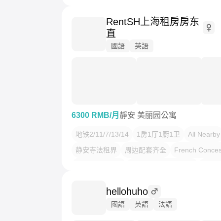
RentSH上海租房房东
直
國語
英語
6300 RMB/月
靜安 美丽园公寓
地铁2/11/7/13/14
1房1厅1厨1卫
All Nearby
静安寺法租界
周边配套齐全
French Conces
Jing'an Temple
1BR+1LR+1KR+1BA
Line2
NewEquippedBrightApt
新装精装全配朝南美
hellohuho
國語
英語
法語