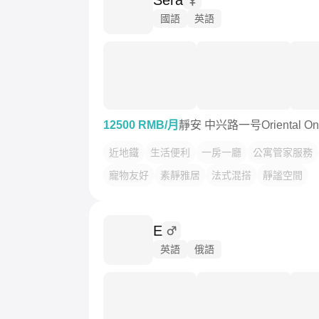
Sera
國語
英語
12500 RMB/月
靜安 中兴路一号Oriental On
近地鐵
生活便利
一房一廳
公寓管家服務
寵物友好
素靜雅居
法式混搭
靜謐空間
E
英語
俄語