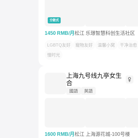
分散式
1450 RMB/月
松江 乐璟智慧科创生活社区
LGBTQ友好
寵物友好
温馨小窝
干净治愈
慢时光
上海九号线九亭女生
合
國語
英語
1600 RMB/月
松江 上海源花城-100号楼