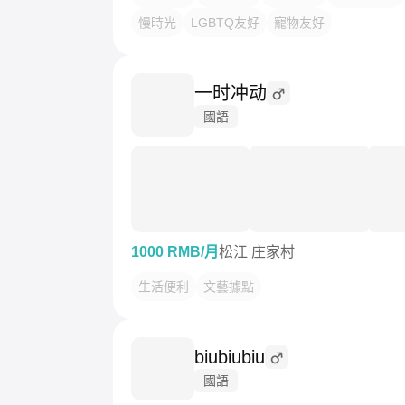
慢時光
LGBTQ友好
寵物友好
一时冲动
國語
1000 RMB/月
松江 庄家村
生活便利
文藝據點
biubiubiu
國語