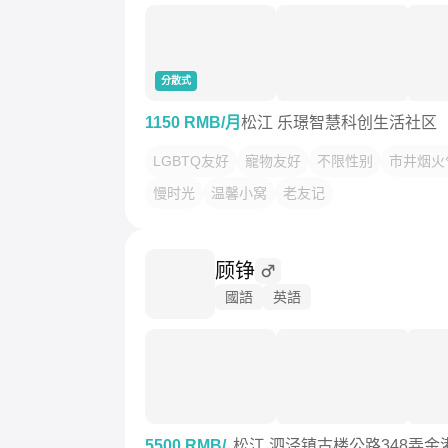
分散式
1150 RMB/月
松江 乐璟智慧科创生活社区
LGBTQ友好
寵物友好
不限性别
市井烟火
慢时光
温馨小窝
老友记
顾铮
國語
英語
5500 RMB/
松江 泗泾镇古楼公路348弄金