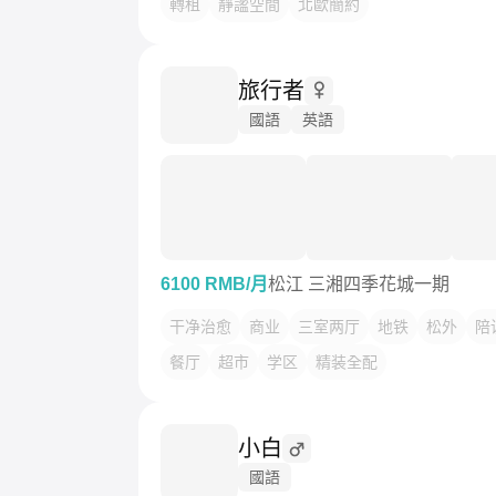
轉租
靜謐空間
北歐簡約
旅行者
國語
英語
6100 RMB/月
松江 三湘四季花城一期
干净治愈
商业
三室两厅
地铁
松外
陪
餐厅
超市
学区
精装全配
小白
國語