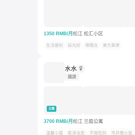
1350 RMB/月
松江 松汇小区
生活便利
採光好
帶陽台
東方美學
水水
國語
公寓
3700 RMB/月
松江 兰庭公寓
溫馨小窩
乾淨治愈
不限性別
市井煙火氣