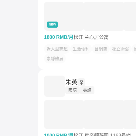
NEW
1800 RMB/月
松江 兰心居公寓
近大型商超
生活便利
含網費
獨立衛浴
素靜雅居
朱英
國語
英語
1000 RMB/月
松江 肯辛顿花园-1163号楼