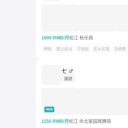
1600 RMB/月
松江 秋乐苑
轉租
獨立衛浴
可做飯
民水民電
含網費
七
國語
NEW
1150 RMB/月
松江 佘北家园茸腾苑