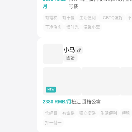
月
号楼
有電梯
有車位
生活便利
LGBTQ友好
不
干净治愈
慢时光
温馨小窝
小马
國語
NEW
2380 RMB/月
松江 觅桔公寓
含網費
有電梯
獨立衛浴
生活便利
轉租
押一付一