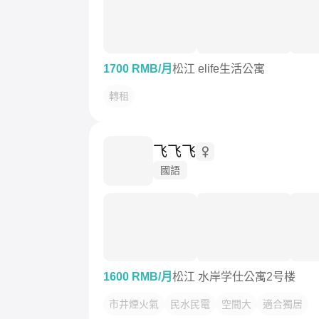
1700 RMB/月
松江 elife生活公寓
轉租
飞飞飞
國語
1600 RMB/月
松江 水岸学仕公寓2号楼
市井煙火氣
民水民電
空間大
適合獨居