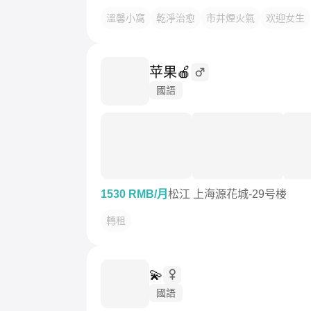
溫馨小窩
乾淨治愈
市井煙火氣
欢迎女生
苹果🍎
國語
1530 RMB/月
松江 上海源花城-29号楼
轉租
💫
國語