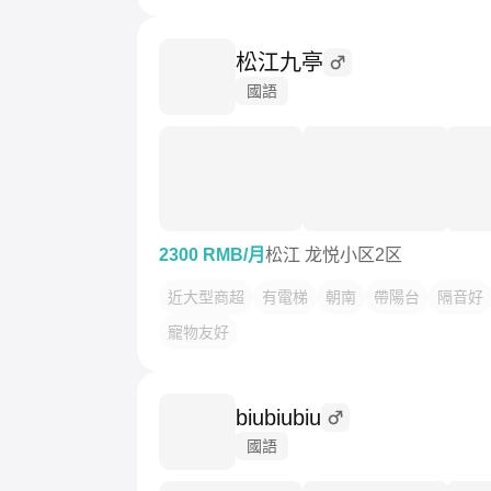
松江九亭
國語
2300 RMB/月
松江 龙悦小区2区
近大型商超
有電梯
朝南
帶陽台
隔音好
寵物友好
biubiubiu
國語