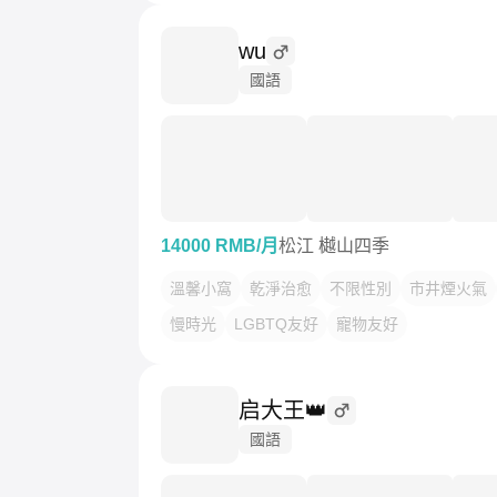
wu
國語
14000 RMB/月
松江 樾山四季
溫馨小窩
乾淨治愈
不限性別
市井煙火氣
慢時光
LGBTQ友好
寵物友好
启大王👑
國語