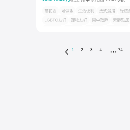
帶花園
可做飯
生活便利
法式混搭
綠植
LGBTQ友好
寵物友好
鬧中取靜
素靜雅居
温馨小窝
干净治愈
不限性别
市井烟火气
慢时光
1
2
3
4
74