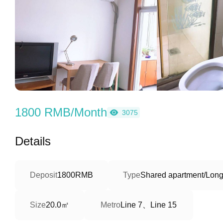
1800 RMB/Month
3075
Details
Deposit
1800RMB
Type
Shared apartment/Long
20.0㎡
Line 7、Line 15
Size
Metro