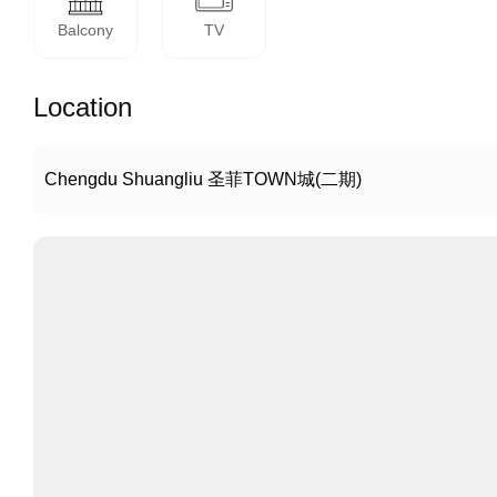
Balcony
TV
Location
Chengdu Shuangliu 圣菲TOWN城(二期)