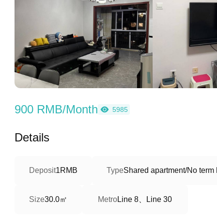
900 RMB/Month
5985
Details
Deposit
1RMB
Type
Shared apartment/No term l
30.0㎡
Line 8、Line 30
Size
Metro