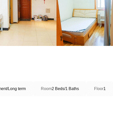
ment/Long term
Room
2 Beds/1 Baths
Floor
1