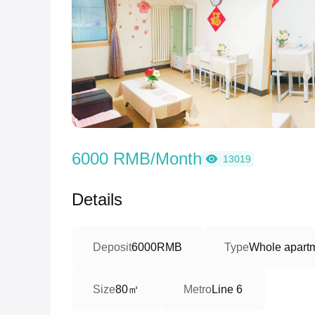
6000 RMB/Month
13019
Details
Deposit
6000RMB
Type
Whole apart
80㎡
Size
Metro
Line 6