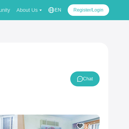
nity
About Us
EN
Register/Login
Chat
83