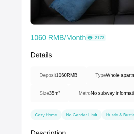
1060 RMB/Month
2173
Details
Deposit
1060RMB
Type
Whole apartm
Size
35m²
Metro
No subway informat
Cozy Home
No Gender Limit
Hustle & Bustl
Description