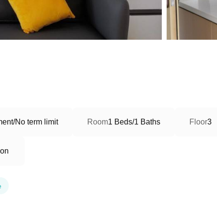
ent/No term limit
Room
1 Beds/1 Baths
Floor
3
ion
e