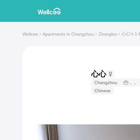
心心's 1-b
Wellcee
Apartments in Changzhou
Zhonglou
心心
Changzhou
，，
Chinese