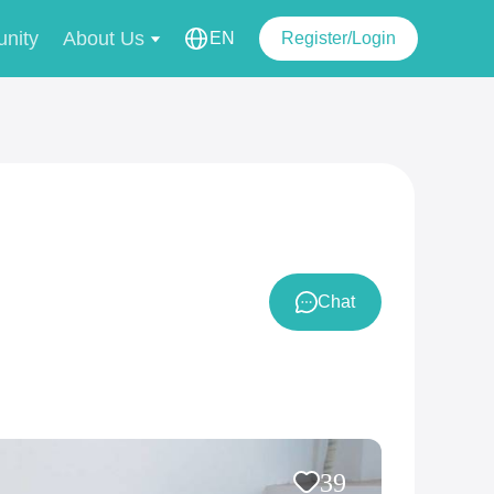
nity
About Us
EN
Register/Login
Chat
39