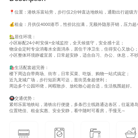
📍位置：港铁乐富站旁，步行仅2分钟直达地铁站，通勤出行超级方
💰租金：月供仅4000港币，性价比拉满，无额外隐形开销，压力超小
🏡居住环境：

小区标配24小时安保+全域监控，全天候值守，安全感十足；

物业会定时专业消毒水全面消杀，居住干净卫生，住得安心又放心；
小区整体环境静谧宜居，日常超安静，适合自习、办公、休息，不吵
🛍️生活配套超完善：

楼下周边自带商场、街市，日常买菜、吃饭、购物一站式搞定；

近九龙城广场，步行短距离可达，逛街觅食超便利；

周边多个公园环绕，闲暇散步、放松散心超合适，生活氛围超好。

🚇交通优势：

紧邻乐富地铁站，港铁出行便捷，多条巴士线路通达各区，往返港岛
位置绝佳、租金实惠、安全安静，看中随时可看房，手慢无～