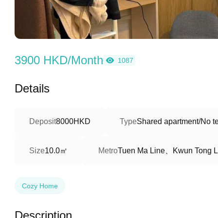
3900 HKD/Month
1087
Details
Deposit
8000HKD
Type
Shared apartment/No te
10.0㎡
Tuen Ma Line、Kwun Tong L
Size
Metro
Cozy Home
Description