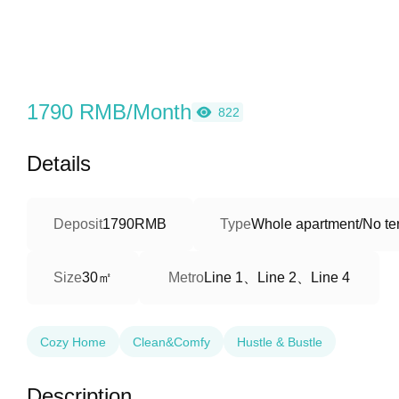
1790 RMB/Month
822
Details
Deposit
1790RMB
Type
Whole apartment/No ter
30㎡
Line 1、Line 2、Line 4
Size
Metro
Cozy Home
Clean&Comfy
Hustle & Bustle
Description