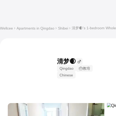
清梦🌒's 1-bedroom Whole a
Wellcee
Apartments in Qingdao
Shibei
清梦🌒
Qingdao
教培
Chinese