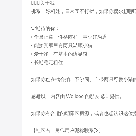
🙋🏻‍♂️关于我：

佛系，好相处，日常互不打扰，如果你偶尔想聊
🫶期待的你：

• 作息正常，性格随和，事少好沟通

• 能接受家里有两只温顺小猫

• 爱干净，有基本的边界感

• 长期稳定租住

如果你也在找合拍、不吵闹、自带两只可爱小猫的
感谢以上内容由 Wellcee 的朋友 @1 提供。

如果你有合适的朝阳区房源，或者也想认识这位摄
【社区右上角🔍用户昵称联系🙋】
