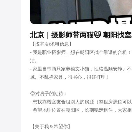
北京｜摄影师带两猫🐱 朝阳找
【找室友/求租信息】

- 我是职业摄影师，想在朝阳区找个靠谱的合租
洁。

- 家里自带两只家养德文小猫，性格温顺安静、
域、不乱挠家具，很省心，很好打理！

😍对房子的期待：

· 想找靠谱室友合租别人的房源（整租房源也可以
· 希望地理位置在朝阳区，长期稳定租住，大家相
【关于我＆希望你】
