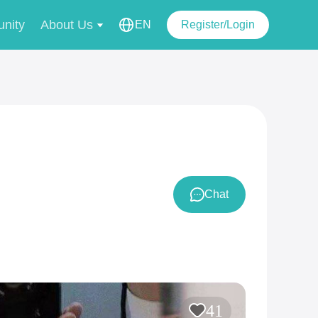
nity
About Us
EN
Register/Login
Chat
41