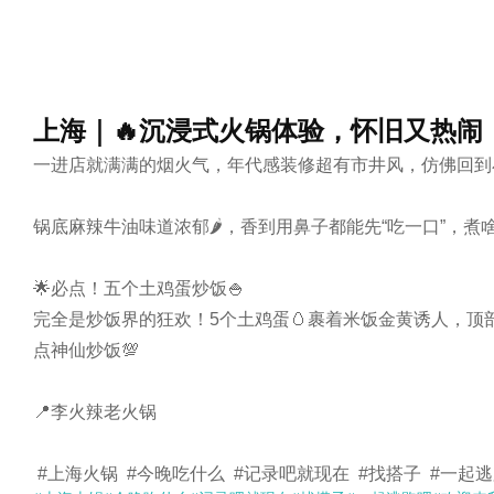
上海｜🔥沉浸式火锅体验，怀旧又热闹
一进店就满满的烟火气，年代感装修超有市井风，仿佛回到小
锅底麻辣牛油味道浓郁🌶️，香到用鼻子都能先“吃一口”，
🌟必点！五个土鸡蛋炒饭🍚

完全是炒饭界的狂欢！5个土鸡蛋🥚裹着米饭金黄诱人，顶部
点神仙炒饭💯

📍李火辣老火锅

 #上海火锅  #今晚吃什么  #记录吧就现在  #找搭子  #一起