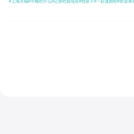
#上海火锅
#今晚吃什么
#记录吧就现在
#找搭子
#一起逃跑吧
#欢迎来