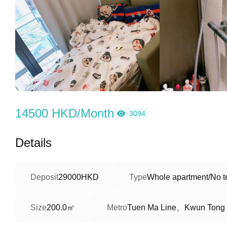
14500 HKD/Month
3094
Details
Deposit
29000HKD
Type
Whole apartment/No te
200.0㎡
Tuen Ma Line、Kwun Tong 
Size
Metro