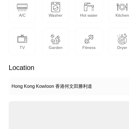
A/C
Washer
Hot water
Kitchen
TV
Garden
Fitness
Dryer
Location
Hong Kong Kowloon 香港何文田勝利道