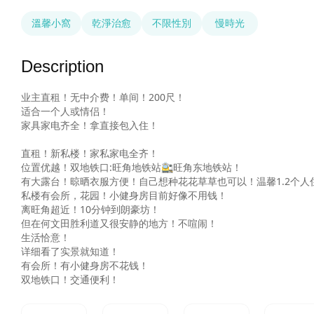
溫馨小窩
乾淨治愈
不限性別
慢時光
Description
业主直租！无中介费！单间！200尺！

适合一个人或情侣！

家具家电齐全！拿直接包入住！

直租！新私楼！家私家电全齐！

位置优越！双地铁口:旺角地铁站🚉旺角东地铁站！

有大露台！晾晒衣服方便！自己想种花花草草也可以！温馨1.2个人住
私楼有会所，花园！小健身房目前好像不用钱！

离旺角超近！10分钟到朗豪坊！

但在何文田胜利道又很安静的地方！不喧闹！

生活恰意！

详细看了实景就知道！

有会所！有小健身房不花钱！

双地铁口！交通便利！