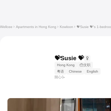
Wellcee
Apartments in Hong Kong
Kowloon
💝Susie 💝's 1-bedroo
💝Susie 💝
Hong Kong
文职
粤语
Chinese
English
開心🥳