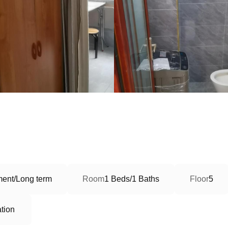
ment/Long term
Room
1 Beds/1 Baths
Floor
5
tion