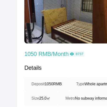
1050 RMB/Month
8737
Details
Deposit
1050RMB
Type
Whole apart
25.0㎡
Size
Metro
No subway informa