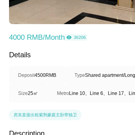
4000 RMB/Month
36206
Details
Deposit
4500RMB
Type
Shared apartment/Long
25㎡
Line 10、Line 6、Line 17、Lin
Size
Metro
房东直接出租紫荆豪庭主卧带独卫
Description