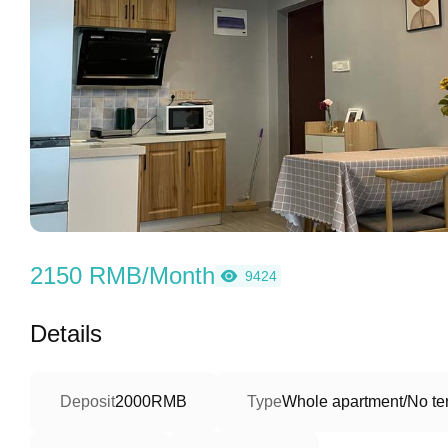
2150 RMB/Month
9424
Details
Deposit
2000RMB
Type
Whole apartment/No ter