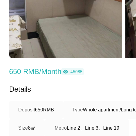
650 RMB/Month
45085
Details
Deposit
650RMB
Type
Whole apartment/Long t
8㎡
Line 2、Line 3、Line 19
Size
Metro