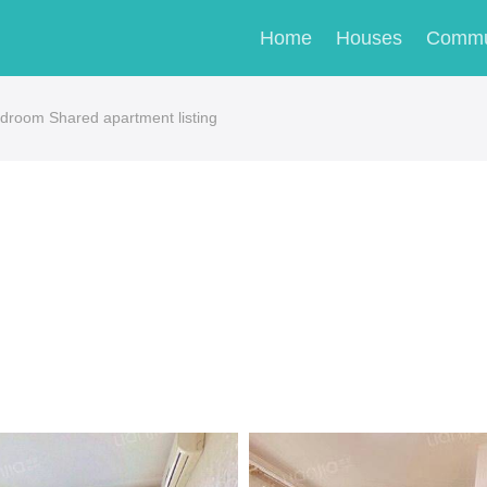
Home
Houses
Commu
room Shared apartment listing