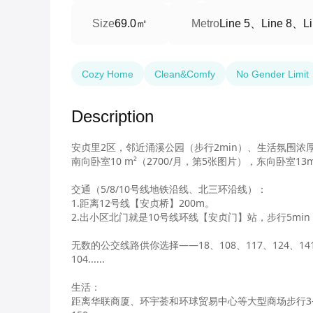
69.0㎡
Line 5、Line 8、Li
Size
Metro
Cozy Home
Clean&Comfy
No Gender Limit
Description
安贞里2区，邻近涌溪公园（步行2min）、生活氛围
南向卧室10 m²（2700/月，第5张图片），东向卧室13
交通（5/8/10号线地铁沿线、北三环沿线）：

1.距离12号线【安贞桥】200m。

2.出小区北门就是10号线环线【安贞门】站，步行5mi
无数的公交线路供你选择——18、108、117、124、141、30
104......

生活：

距离华联商厦、环宇荟和环球贸易中心等大型商场步行3