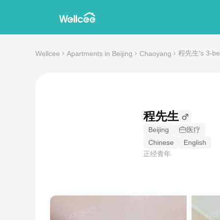
程先生's 3-bed
Wellcee
Apartments in Beijing
Chaoyang
程先生
Beijing
医疗
Chinese
English
正经青年