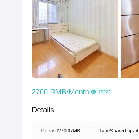
2700 RMB/Month
15825
Details
Deposit
2700RMB
Type
Shared apart