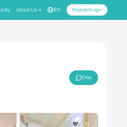
nity
About Us
EN
Register/Login
Chat
326