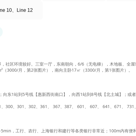
ne 10、Line 12
浓厚，社区环境较好。三室一厅，东南朝向，6/6（无电梯），木地板、全
m²（3000/月，第2张图片），南向主卧17㎡（3300/月，第1张图片）。

n；向东1站到5号线【惠新西街南口】，向西1站到8号线【北土城】；或者
0、301、302、361、 367、387、 601、 607、 641、671、 73
-5min，工行、农行、上海银行和建行等各类银行非常近；100m内有