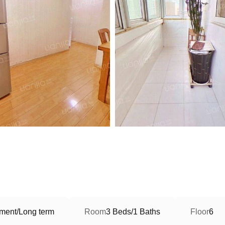
ment/Long term
Room
3 Beds/1 Baths
Floor
6