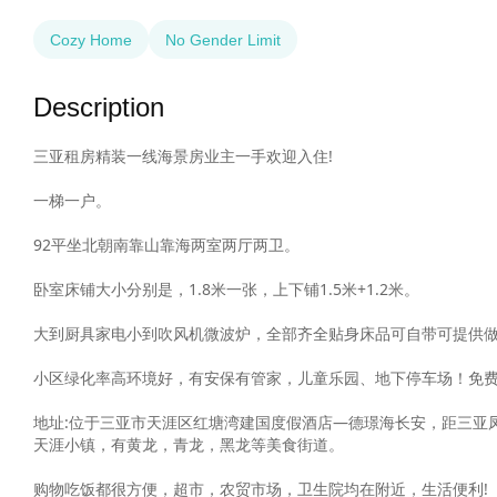
Cozy Home
No Gender Limit
Description
三亚租房精装一线海景房业主一手欢迎入住!

一梯一户。

92平坐北朝南靠山靠海两室两厅两卫。

卧室床铺大小分别是，1.8米一张，上下铺1.5米+1.2米。

大到厨具家电小到吹风机微波炉，全部齐全贴身床品可自带可提供做到
小区绿化率高环境好，有安保有管家，儿童乐园、地下停车场！免费泳池
地址:位于三亚市天涯区红塘湾建国度假酒店—德璟海长安，距三亚凤
天涯小镇，有黄龙，青龙，黑龙等美食街道。

购物吃饭都很方便，超市，农贸市场，卫生院均在附近，生活便利!
