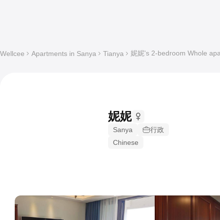
妮妮's 2-bedroom Whole apart
Wellcee
Apartments in Sanya
Tianya
妮妮
Sanya
行政
Chinese