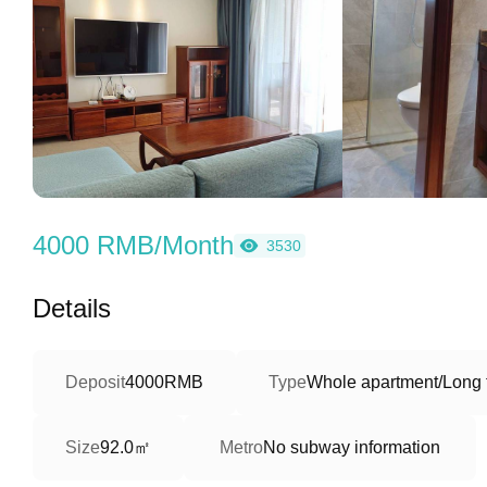
4000 RMB/Month
3530
Details
Deposit
4000RMB
Type
Whole apartment/Long 
92.0㎡
Size
Metro
No subway information