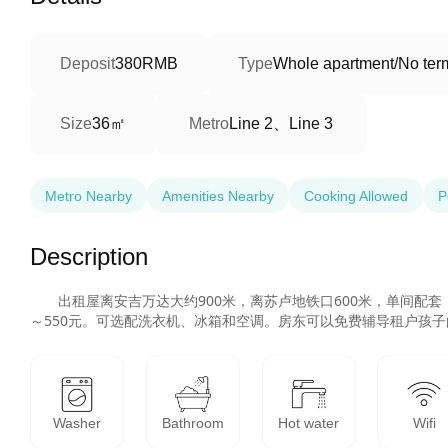
Deposit
380RMB
Type
Whole apartment/No term
36㎡
Line 2、Line 3
Size
Metro
Metro Nearby
Amenities Nearby
Cooking Allowed
P
Description
       出租屋离安吉万达大约900米，离苏卢地铁口600米，单间配套，一房一厅，配套齐全，拎包入住，周边有超市、菜市和快递站，地铁站，公车站，交通方便，生活便利，基本价380
～550元。可选配洗衣机、冰箱和空调。房东可以免费辅导租户孩
Washer
Bathroom
Hot water
Wifi