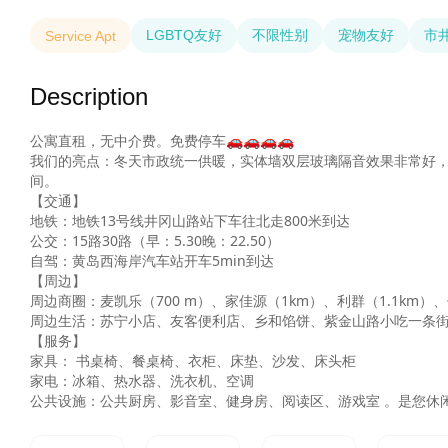
LGBTQ友好
不限性别
宠物友好
市
Service Apt
Description
公寓直租，无中介费。免费停车🚗🚗🚗🚗

我们的亮点：冬天市政统一供暖，实体墙双层玻璃隔音效果非常好
间。

【交通】  

地铁：地铁13号线井冈山路站下车往北走800米到达

公交：15路30路（早：5.30晚：22.50）

自驾：黄岛西海岸汽车站开车5min到达

【周边】  

周边商圈：麦凯乐（700 m）、家佳源（1km）、利群（1.1km）、
周边生活：苏宁小店、友客便利店、乡和馅饼、紫金山路小吃一条街
【服务】  

家具： 书桌椅、餐桌椅、衣柜、床垫、沙发、床头柜

家电：冰箱、热水器、洗衣机、空调

公共设施：公共厨房、影音室、健身房、阅读区、游戏室 。是您休