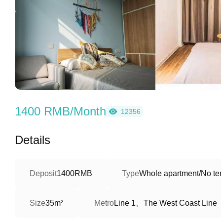
1400 RMB/Month
12356
Details
Deposit
1400RMB
Type
Whole apartment/No ter
Line 1、The West Coast Line
Size
35m²
Metro