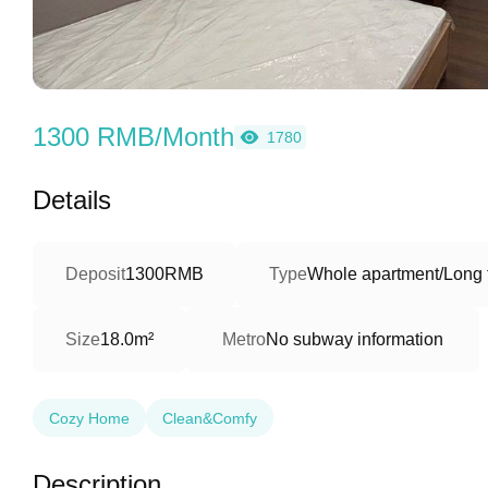
1300 RMB/Month
1780
Details
Deposit
1300RMB
Type
Whole apartment/Long 
Size
18.0m²
Metro
No subway information
Cozy Home
Clean&Comfy
Description