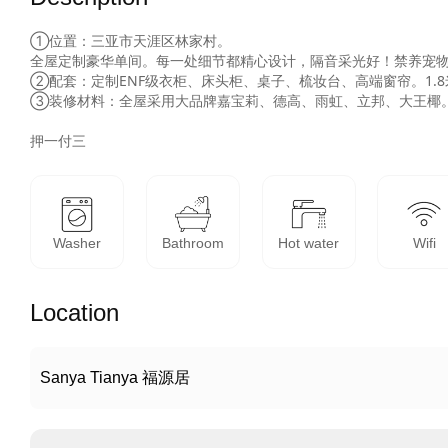
①位置：三亚市天涯区林家村。

全屋定制豪华单间。每一处细节都精心设计，隔音采光好！禁养宠物，
②配套：定制ENF级衣柜、床头柜、桌子、梳妆台、高端窗帘。1.
③装修材料：全屋采用大品牌嘉宝莉、德高、雨虹、立邦、大王椰。
押一付三
Washer
Bathroom
Hot water
Wifi
Location
Sanya Tianya 福源居