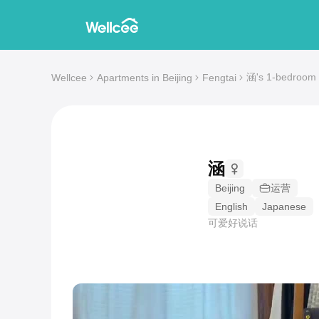
涵's 1-bedroom S
Wellcee
Apartments in Beijing
Fengtai
涵
Beijing
运营
English
Japanese
可爱好说话