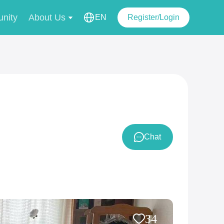
nity
About Us
EN
Register/Login
Chat
34