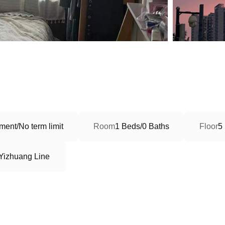
ment/No term limit
Room
1 Beds/0 Baths
Floor
5
izhuang Line