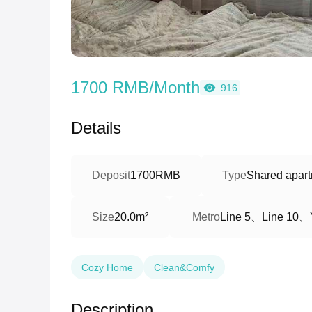
1700 RMB/Month
916
Details
Deposit
1700RMB
Type
Shared apart
Line 5、Line 10、Y
Size
20.0m²
Metro
Cozy Home
Clean&Comfy
Description