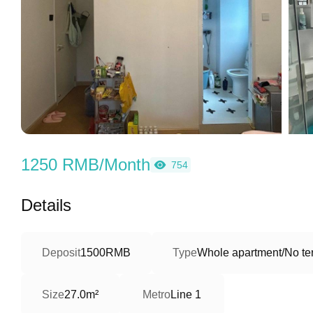
1250 RMB/Month
754
Details
Deposit
1500RMB
Type
Whole apartment/No ter
Size
27.0m²
Metro
Line 1