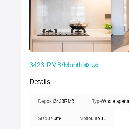
3423 RMB/Month
938
Details
Deposit
3423RMB
Type
Whole apartm
Size
37.0m²
Metro
Line 11