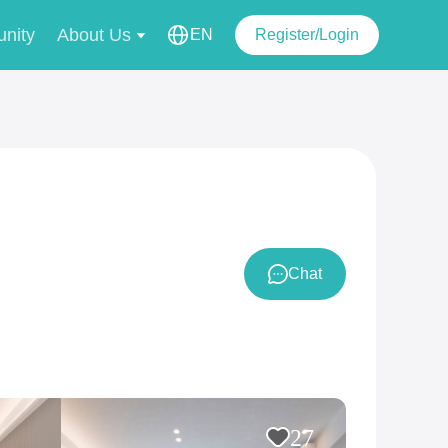
nity
About Us
EN
Register/Login
Chat
27