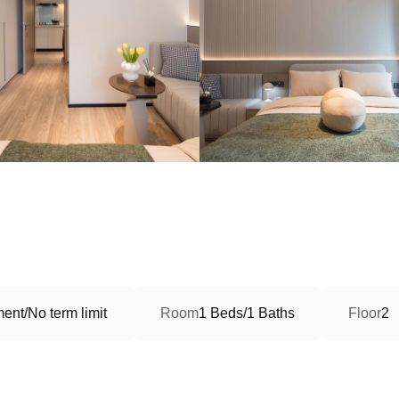
ent/No term limit
Room
1 Beds/1 Baths
Floor
2