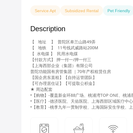
Service Apt
Subsidized Rental
Pet Friendly
Description
【   地址    】  普陀区皋兰山路49弄

【   地铁    】  11号线武威路站200M

【  水电煤 】  民用水电煤

【付款方式】 押一付一/押一付三

【上海西部企业（集团）有限公司 

普陀功能国有房管集团 ｜70年产权租赁住房 

【国企房东直租】【自持运管团队】

【可办理居住证】【可提取公积金】

★ 周边配套 

•【购物】-覆盖新金环88广场、桃浦湾TOP ONE、桃
•【医疗】-德济医院、天佑医院、上海西部区域医疗中
•【教育】-桃李九年一贯制学校、上海国际安生学校、