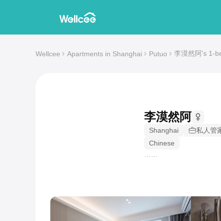
李漠然阿's 1-bed
Wellcee
Apartments in Shanghai
Putuo
李漠然阿
Shanghai
私人管
Chinese
……