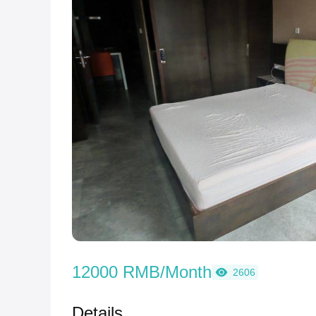
12000 RMB/Month
2606
Details