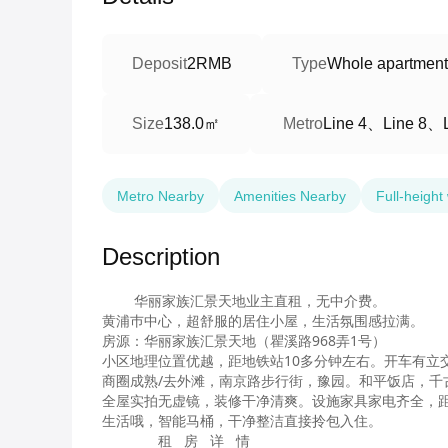
Deposit
2RMB
Type
Whole apartment
138.0㎡
Line 4、Line 8、L
Size
Metro
Metro Nearby
Amenities Nearby
Full-heigh
Description
        华丽家族汇景天地业主直租，无中介费。

黄浦巿中心，超舒服的居住小屋，生活氛围感拉满。

房源：华丽家族汇景天地（瞿溪路968弄1号）

小区地理位置优越，距地铁站10多分钟左右。开车有立
商圈成熟/去外滩，南京路步行街，豫园。和平饭店，千
全屋实拍无虚镜，装修干净清爽。设施家具家电齐全，
生活哦，智能马桶，干净整洁直接拎包入住。

              租   房   详   情
