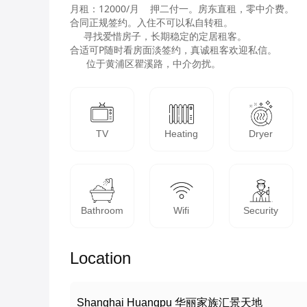
月租：12000/月    押二付一。房东直租，零中介费。

合同正规签约。入住不可以私自转租。

     寻找爱惜房子，长期稳定的定居租客。

合适可P随时看房面淡签约，真诚租客欢迎私信。

      位于黄浦区瞿溪路，中介勿扰。
TV
Heating
Dryer
Bathroom
Wifi
Security
Location
Shanghai Huangpu 华丽家族汇景天地