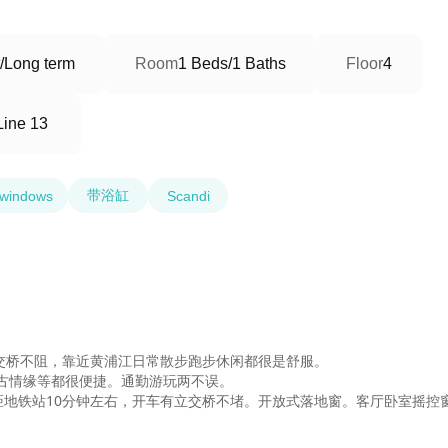
/Long term
Room
1 Beds/1 Baths
Floor
4
ine 13
带浴缸
t windows
Scandi
交桥不阻，靠近黄浦江日常散步跑步休闲都很是舒服。

古情缘等都很便捷。通勤游玩两不误。

距地铁站10分钟左右，开车有立交桥不堵。开放式落地窗。客厅卧室摇控