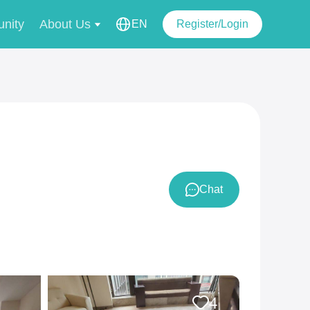
nity
About Us
EN
Register/Login
Chat
4