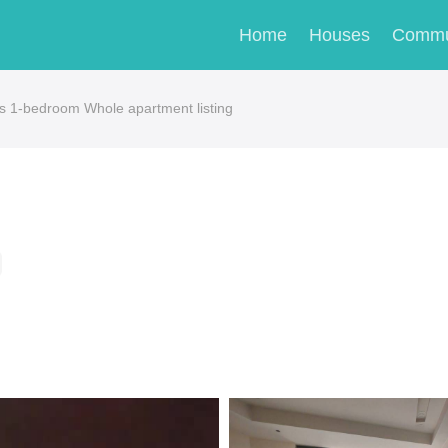
Home
Houses
Commu
-bedroom Whole apartment listing